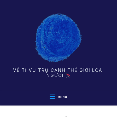
Skip
to
content
VỀ TỈ VŨ TRỤ CẠNH THẾ GIỚI LOÀI
NGƯỜI
MENU