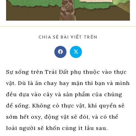
SHARE
CHIA SẺ BÀI VIẾT TRÊN
THIS
CONTENT
Opens
Opens
in
in
a
a
new
new
window
window
Sự sống trên Trái Đất phụ thuộc vào thực
vật. Dù là ăn chay hay mặn thì bạn và mình
đều dựa vào cây và sản phẩm của chúng
để sống. Không có thực vật, khí quyển sẽ
sớm hết oxy, động vật sẽ đói, và có thể
loài người sẽ khốn cùng ít lâu sau.