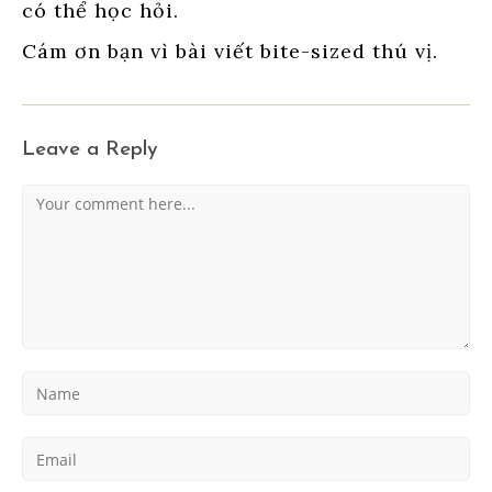
có thể học hỏi.
Cám ơn bạn vì bài viết bite-sized thú vị.
Leave a Reply
Comment
Enter
your
name
Enter
or
your
username