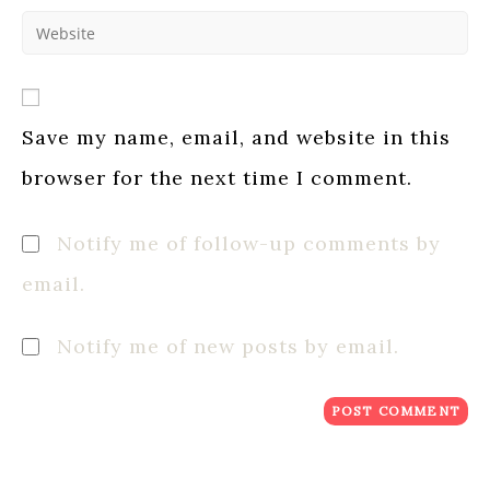
email
to
Enter
address
comment
your
to
website
comment
URL
(optional)
Save my name, email, and website in this
browser for the next time I comment.
Notify me of follow-up comments by
email.
Notify me of new posts by email.