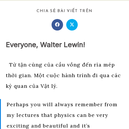
SHARE
CHIA SẺ BÀI VIẾT TRÊN
THIS
CONTENT
Opens
Opens
in
in
a
a
new
new
window
window
Everyone, Walter Lewin!
Từ tận cùng của cầu vồng đến rìa mép
thời gian. Một cuộc hành trình đi qua các
kỳ quan của Vật lý.
Perhaps you will always remember from
my lectures that physics can be very
exciting and beautiful and it’s