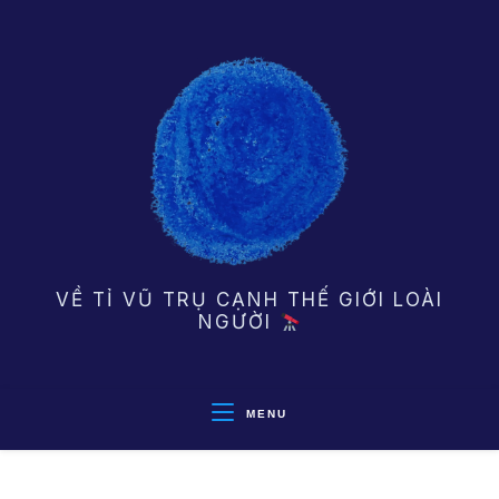
Skip
to
content
VỀ TỈ VŨ TRỤ CẠNH THẾ GIỚI LOÀI
NGƯỜI
MENU