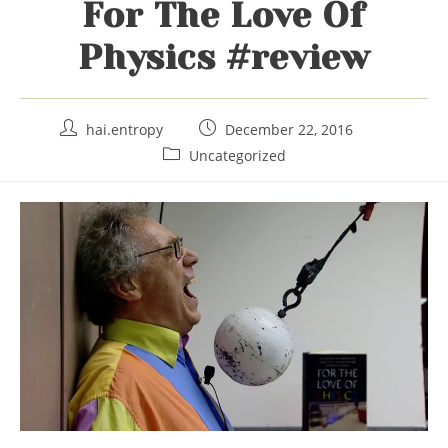
For The Love Of
Physics #review
Post
Post
hai.entropy
December 22, 2016
author:
published:
Post
Uncategorized
category: