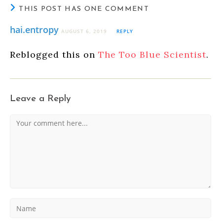
THIS POST HAS ONE COMMENT
hai.entropy
AUGUST 6, 2019
REPLY
Reblogged this on
The Too Blue Scientist
.
Leave a Reply
Comment
Enter
your