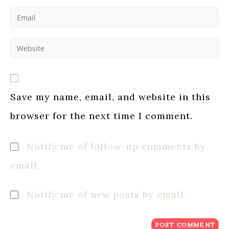
name
Enter
or
your
username
email
to
Enter
address
comment
your
to
website
comment
URL
(optional)
Save my name, email, and website in this
browser for the next time I comment.
Notify me of follow-up comments by
email.
Notify me of new posts by email.