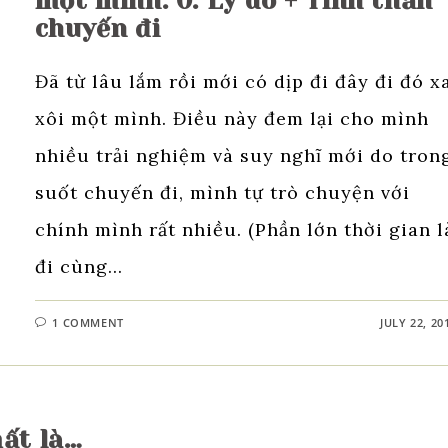
một mình: 0. Lý do + Tinh thần
chuyến đi
Đã từ lâu lắm rồi mới có dịp đi đây đi đó x
xôi một mình. Điều này đem lại cho mình
nhiều trải nghiệm và suy nghĩ mới do tron
suốt chuyến đi, mình tự trò chuyện với
chính mình rất nhiều. (Phần lớn thời gian l
đi cùng…
1 COMMENT
JULY 22, 20
mất là…