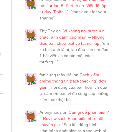
bởi Jordan B. Perterson: Viết để tập
tư duy (Phần 1)
: “
thank you for your
sharing
”
Thy Thy
on
“Vì không nói được Xin
chào, anh đành cúp máy” – Những
điều bạn chưa biết về tật nói lắp
: “
em
ko biết anh là ai, lần đầu tiên em đọc
i
1 bài viết xịn xò ntn một cách
thường…
”
fan cứng thầy Hải
on
Cách kiểm
chứng thông tin (fact-checking) đơn
19
giản
: “
nội dung của bạn hữu ích quá
ạ. cảm ơn bạn vì đã cung cấp những
kiến thức thật bổ…
”
Anonymous
on
Cần gì để phản biện?
– Review sách Phản biện như một
chuyên gia
: “
Sau khi đăng bình
luận,mình phát hiện ra trang web bị