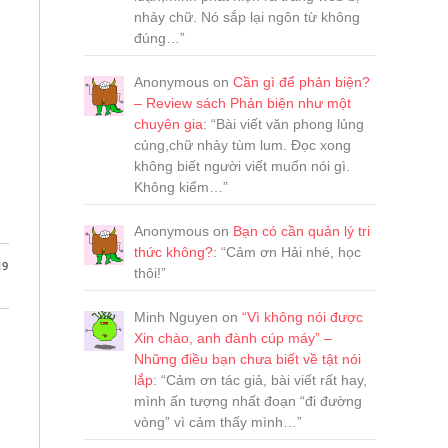
nhảy chữ. Nó sắp lại ngôn từ không
đúng…
”
Anonymous
on
Cần gì để phản biện?
– Review sách Phản biện như một
chuyên gia
: “
Bài viết văn phong lủng
củng,chữ nhảy tùm lum. Đọc xong
không biết người viết muốn nói gì.
Không kiểm…
”
Anonymous
on
Bạn có cần quản lý tri
thức không?
: “
Cảm ơn Hải nhé, học
19
thôi!
”
Minh Nguyen
on
“Vì không nói được
Xin chào, anh đành cúp máy” –
Những điều bạn chưa biết về tật nói
lắp
: “
Cảm ơn tác giả, bài viết rất hay,
mình ấn tượng nhất đoạn “đi đường
vòng” vì cảm thấy mình…
”