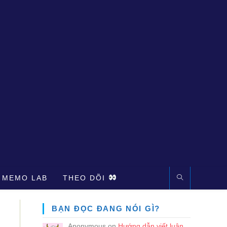
 MEMO LAB
THEO DÕI
BẠN ĐỌC ĐANG NÓI GÌ?
Anonymous
on
Hướng dẫn viết luận