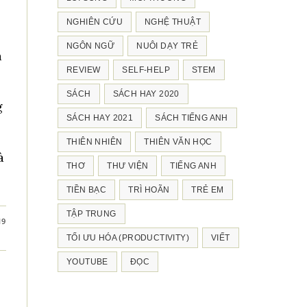
NGHIÊN CỨU
NGHỆ THUẬT
NGÔN NGỮ
NUÔI DẠY TRẺ
a
REVIEW
SELF-HELP
STEM
SÁCH
SÁCH HAY 2020
g
SÁCH HAY 2021
SÁCH TIẾNG ANH
THIÊN NHIÊN
THIÊN VĂN HỌC
à
THƠ
THƯ VIỆN
TIẾNG ANH
TIỀN BẠC
TRÌ HOÃN
TRẺ EM
TẬP TRUNG
19
TỐI ƯU HÓA (PRODUCTIVITY)
VIẾT
YOUTUBE
ĐỌC