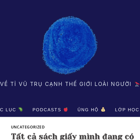
VỀ TỈ VŨ TRỤ CẠNH THẾ GIỚI LOÀI NGƯỜI
C LỤC
PODCASTS
ỦNG HỘ
LỚP HỌC
UNCATEGORIZED
Tất cả sách giấy mình đang có