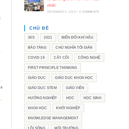
nhất
DECEMBER 6, 2025
/
0 COMMENTS
c
CHỦ ĐỀ
30S
2021
BIẾN ĐỔI KHÍ HẬU
BẢO TÀNG
CHỦ NGHĨA TỐI GIẢN
i
COVID 19
CÂY CỐI
CÔNG NGHỆ
FIRST PRINCIPLE THINKING
GIÁO DỤC
GIÁO DỤC KHOA HỌC
19
GIÁO DỤC STEM
GIÁO VIÊN
HƯỚNG NGHIỆP
HỌC
HỌC SINH
KHOA HỌC
KHỞI NGHIỆP
KNOWLEDGE MANAGEMENT
LỐI SỐNG
MÔI TRƯỜNG