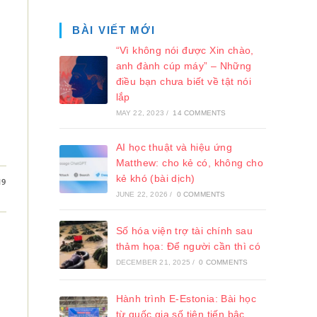
BÀI VIẾT MỚI
“Vì không nói được Xin chào,
anh đành cúp máy” – Những
điều bạn chưa biết về tật nói
lắp
MAY 22, 2023
/
14 COMMENTS
AI học thuật và hiệu ứng
Matthew: cho kẻ có, không cho
kẻ khó (bài dịch)
19
JUNE 22, 2026
/
0 COMMENTS
Số hóa viện trợ tài chính sau
thảm họa: Để người cần thì có
DECEMBER 21, 2025
/
0 COMMENTS
Hành trình E-Estonia: Bài học
từ quốc gia số tiên tiến bậc