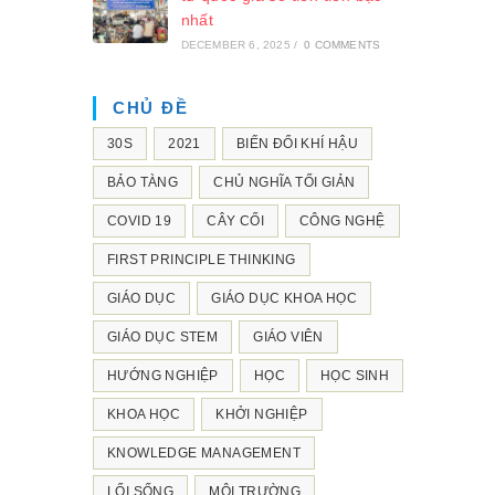
nhất
DECEMBER 6, 2025
/
0 COMMENTS
CHỦ ĐỀ
30S
2021
BIẾN ĐỔI KHÍ HẬU
BẢO TÀNG
CHỦ NGHĨA TỐI GIẢN
COVID 19
CÂY CỐI
CÔNG NGHỆ
FIRST PRINCIPLE THINKING
GIÁO DỤC
GIÁO DỤC KHOA HỌC
GIÁO DỤC STEM
GIÁO VIÊN
HƯỚNG NGHIỆP
HỌC
HỌC SINH
KHOA HỌC
KHỞI NGHIỆP
KNOWLEDGE MANAGEMENT
LỐI SỐNG
MÔI TRƯỜNG