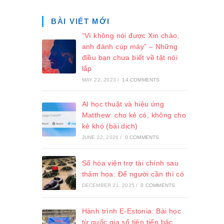
BÀI VIẾT MỚI
“Vì không nói được Xin chào,
anh đành cúp máy” – Những
điều bạn chưa biết về tật nói
lắp
MAY 22, 2023
/
14 COMMENTS
AI học thuật và hiệu ứng
Matthew: cho kẻ có, không cho
kẻ khó (bài dịch)
JUNE 22, 2026
/
0 COMMENTS
Số hóa viện trợ tài chính sau
thảm họa: Để người cần thì có
DECEMBER 21, 2025
/
0 COMMENTS
Hành trình E-Estonia: Bài học
từ quốc gia số tiên tiến bậc