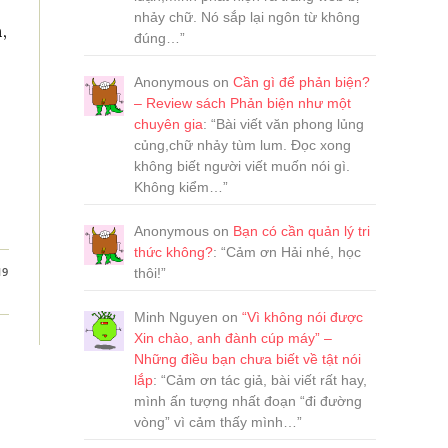
nhảy chữ. Nó sắp lại ngôn từ không
,
đúng…
”
Anonymous
on
Cần gì để phản biện?
– Review sách Phản biện như một
chuyên gia
: “
Bài viết văn phong lủng
củng,chữ nhảy tùm lum. Đọc xong
không biết người viết muốn nói gì.
Không kiểm…
”
Anonymous
on
Bạn có cần quản lý tri
thức không?
: “
Cảm ơn Hải nhé, học
19
thôi!
”
Minh Nguyen
on
“Vì không nói được
Xin chào, anh đành cúp máy” –
Những điều bạn chưa biết về tật nói
lắp
: “
Cảm ơn tác giả, bài viết rất hay,
mình ấn tượng nhất đoạn “đi đường
vòng” vì cảm thấy mình…
”