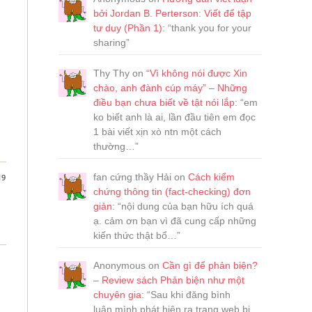
bởi Jordan B. Perterson: Viết để tập
tư duy (Phần 1)
: “
thank you for your
sharing
”
Thy Thy
on
“Vì không nói được Xin
chào, anh đành cúp máy” – Những
điều bạn chưa biết về tật nói lắp
: “
em
ko biết anh là ai, lần đầu tiên em đọc
1 bài viết xịn xò ntn một cách
thường…
”
fan cứng thầy Hải
on
Cách kiểm
19
chứng thông tin (fact-checking) đơn
giản
: “
nội dung của bạn hữu ích quá
ạ. cảm ơn bạn vì đã cung cấp những
kiến thức thật bổ…
”
Anonymous
on
Cần gì để phản biện?
– Review sách Phản biện như một
chuyên gia
: “
Sau khi đăng bình
luận,mình phát hiện ra trang web bị