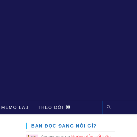
 MEMO LAB
THEO DÕI
BẠN ĐỌC ĐANG NÓI GÌ?
Anonymous
on
Hướng dẫn viết luận