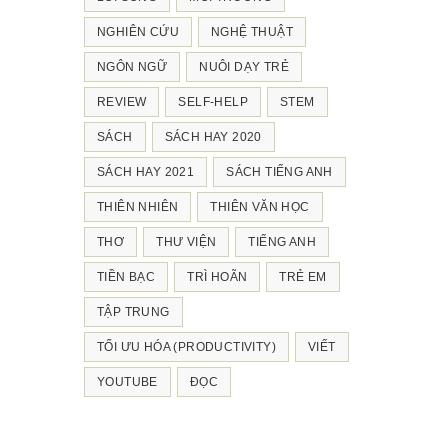
NGHIÊN CỨU
NGHỆ THUẬT
NGÔN NGỮ
NUÔI DẠY TRẺ
REVIEW
SELF-HELP
STEM
SÁCH
SÁCH HAY 2020
SÁCH HAY 2021
SÁCH TIẾNG ANH
THIÊN NHIÊN
THIÊN VĂN HỌC
THƠ
THƯ VIỆN
TIẾNG ANH
TIỀN BẠC
TRÌ HOÃN
TRẺ EM
TẬP TRUNG
TỐI ƯU HÓA (PRODUCTIVITY)
VIẾT
YOUTUBE
ĐỌC