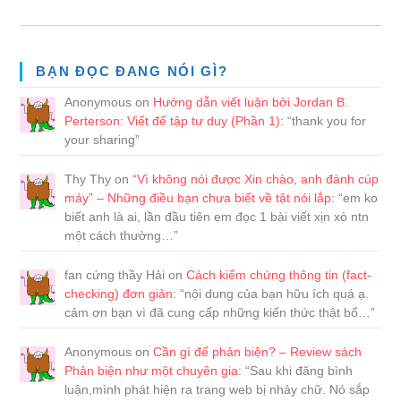
BẠN ĐỌC ĐANG NÓI GÌ?
Anonymous
on
Hướng dẫn viết luận bởi Jordan B.
Perterson: Viết để tập tư duy (Phần 1)
: “
thank you for
your sharing
”
Thy Thy
on
“Vì không nói được Xin chào, anh đành cúp
máy” – Những điều bạn chưa biết về tật nói lắp
: “
em ko
biết anh là ai, lần đầu tiên em đọc 1 bài viết xịn xò ntn
một cách thường…
”
fan cứng thầy Hải
on
Cách kiểm chứng thông tin (fact-
checking) đơn giản
: “
nội dung của bạn hữu ích quá ạ.
cảm ơn bạn vì đã cung cấp những kiến thức thật bổ…
”
Anonymous
on
Cần gì để phản biện? – Review sách
Phản biện như một chuyên gia
: “
Sau khi đăng bình
luận,mình phát hiện ra trang web bị nhảy chữ. Nó sắp