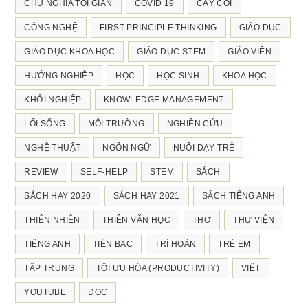
CHỦ NGHĨA TỐI GIẢN
COVID 19
CÂY CỐI
CÔNG NGHỆ
FIRST PRINCIPLE THINKING
GIÁO DỤC
GIÁO DỤC KHOA HỌC
GIÁO DỤC STEM
GIÁO VIÊN
HƯỚNG NGHIỆP
HỌC
HỌC SINH
KHOA HỌC
KHỞI NGHIỆP
KNOWLEDGE MANAGEMENT
LỐI SỐNG
MÔI TRƯỜNG
NGHIÊN CỨU
NGHỆ THUẬT
NGÔN NGỮ
NUÔI DẠY TRẺ
REVIEW
SELF-HELP
STEM
SÁCH
SÁCH HAY 2020
SÁCH HAY 2021
SÁCH TIẾNG ANH
THIÊN NHIÊN
THIÊN VĂN HỌC
THƠ
THƯ VIỆN
TIẾNG ANH
TIỀN BẠC
TRÌ HOÃN
TRẺ EM
TẬP TRUNG
TỐI ƯU HÓA (PRODUCTIVITY)
VIẾT
YOUTUBE
ĐỌC