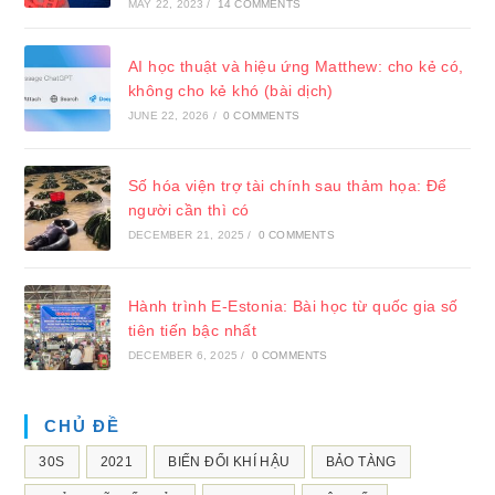
MAY 22, 2023
/
14 COMMENTS
AI học thuật và hiệu ứng Matthew: cho kẻ có,
không cho kẻ khó (bài dịch)
JUNE 22, 2026
/
0 COMMENTS
Số hóa viện trợ tài chính sau thảm họa: Để
người cần thì có
DECEMBER 21, 2025
/
0 COMMENTS
Hành trình E-Estonia: Bài học từ quốc gia số
tiên tiến bậc nhất
DECEMBER 6, 2025
/
0 COMMENTS
CHỦ ĐỀ
30S
2021
BIẾN ĐỔI KHÍ HẬU
BẢO TÀNG