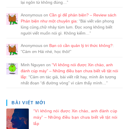
lại ngôn từ không đúng…
”
Anonymous
on
Cần gì để phản biện? – Review sách
Phản biện như một chuyên gia
: “
Bài viết văn phong
lủng củng,chữ nhảy tùm lum. Đọc xong không biết
người viết muốn nói gì. Không kiểm…
”
Anonymous
on
Bạn có cần quản lý tri thức không?
:
“
Cảm ơn Hải nhé, học thôi!
”
Minh Nguyen
on
“Vì không nói được Xin chào, anh
đành cúp máy” – Những điều bạn chưa biết về tật nói
lắp
: “
Cảm ơn tác giả, bài viết rất hay, mình ấn tượng
nhất đoạn “đi đường vòng” vì cảm thấy mình…
”
BÀI VIẾT MỚI
“Vì không nói được Xin chào, anh đành cúp
máy” – Những điều bạn chưa biết về tật nói
lắp