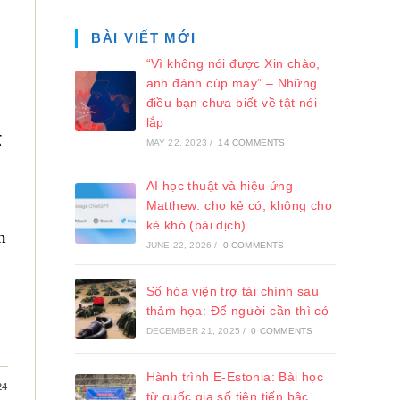
BÀI VIẾT MỚI
“Vì không nói được Xin chào,
anh đành cúp máy” – Những
điều bạn chưa biết về tật nói
lắp
g
MAY 22, 2023
/
14 COMMENTS
AI học thuật và hiệu ứng
Matthew: cho kẻ có, không cho
kẻ khó (bài dịch)
m
JUNE 22, 2026
/
0 COMMENTS
Số hóa viện trợ tài chính sau
thảm họa: Để người cần thì có
DECEMBER 21, 2025
/
0 COMMENTS
Hành trình E-Estonia: Bài học
24
từ quốc gia số tiên tiến bậc