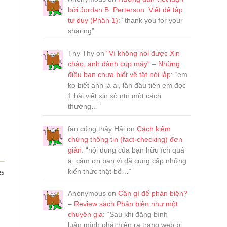
bởi Jordan B. Perterson: Viết để tập
tư duy (Phần 1)
: “
thank you for your
sharing
”
Thy Thy
on
“Vì không nói được Xin
chào, anh đành cúp máy” – Những
điều bạn chưa biết về tật nói lắp
: “
em
ko biết anh là ai, lần đầu tiên em đọc
1 bài viết xịn xò ntn một cách
thường…
”
fan cứng thầy Hải
on
Cách kiểm
chứng thông tin (fact-checking) đơn
giản
: “
nội dung của bạn hữu ích quá
ạ. cảm ơn bạn vì đã cung cấp những
kiến thức thật bổ…
”
25
Anonymous
on
Cần gì để phản biện?
– Review sách Phản biện như một
chuyên gia
: “
Sau khi đăng bình
luận,mình phát hiện ra trang web bị