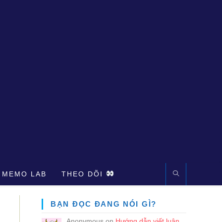
 MEMO LAB
THEO DÕI
BẠN ĐỌC ĐANG NÓI GÌ?
Anonymous
on
Hướng dẫn viết luận