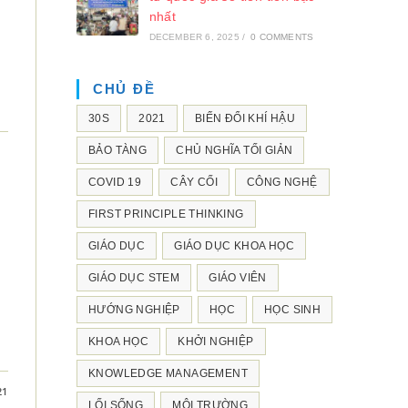
nhất
DECEMBER 6, 2025
/
0 COMMENTS
CHỦ ĐỀ
30S
2021
BIẾN ĐỔI KHÍ HẬU
BẢO TÀNG
CHỦ NGHĨA TỐI GIẢN
COVID 19
CÂY CỐI
CÔNG NGHỆ
FIRST PRINCIPLE THINKING
GIÁO DỤC
GIÁO DỤC KHOA HỌC
GIÁO DỤC STEM
GIÁO VIÊN
HƯỚNG NGHIỆP
HỌC
HỌC SINH
KHOA HỌC
KHỞI NGHIỆP
KNOWLEDGE MANAGEMENT
21
LỐI SỐNG
MÔI TRƯỜNG