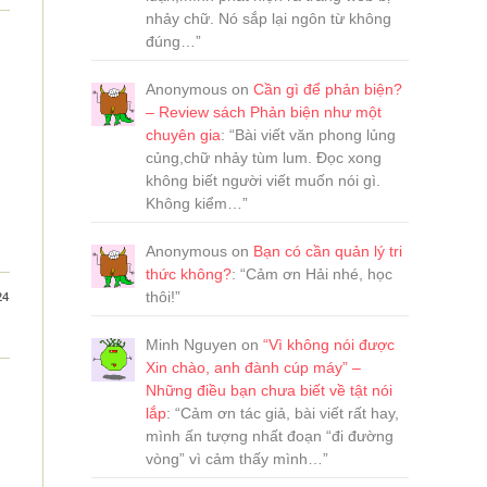
nhảy chữ. Nó sắp lại ngôn từ không
đúng…
”
Anonymous
on
Cần gì để phản biện?
– Review sách Phản biện như một
chuyên gia
: “
Bài viết văn phong lủng
củng,chữ nhảy tùm lum. Đọc xong
không biết người viết muốn nói gì.
Không kiểm…
”
Anonymous
on
Bạn có cần quản lý tri
thức không?
: “
Cảm ơn Hải nhé, học
24
thôi!
”
Minh Nguyen
on
“Vì không nói được
Xin chào, anh đành cúp máy” –
Những điều bạn chưa biết về tật nói
lắp
: “
Cảm ơn tác giả, bài viết rất hay,
mình ấn tượng nhất đoạn “đi đường
vòng” vì cảm thấy mình…
”