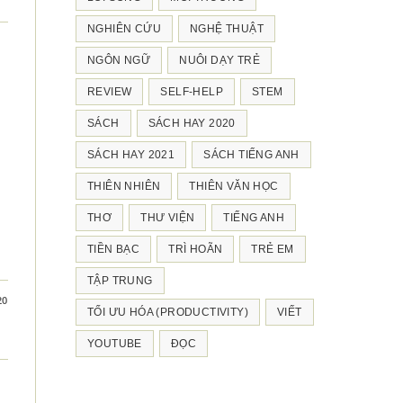
NGHIÊN CỨU
NGHỆ THUẬT
NGÔN NGỮ
NUÔI DẠY TRẺ
REVIEW
SELF-HELP
STEM
SÁCH
SÁCH HAY 2020
SÁCH HAY 2021
SÁCH TIẾNG ANH
THIÊN NHIÊN
THIÊN VĂN HỌC
THƠ
THƯ VIỆN
TIẾNG ANH
TIỀN BẠC
TRÌ HOÃN
TRẺ EM
TẬP TRUNG
20
TỐI ƯU HÓA (PRODUCTIVITY)
VIẾT
YOUTUBE
ĐỌC