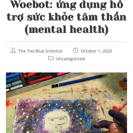
Woebot: ứng dụng hỗ
trợ sức khỏe tâm thần
(mental health)
Post
Post
The Too Blue Scientist
October 1, 2020
author:
published:
Post
Uncategorized
category: