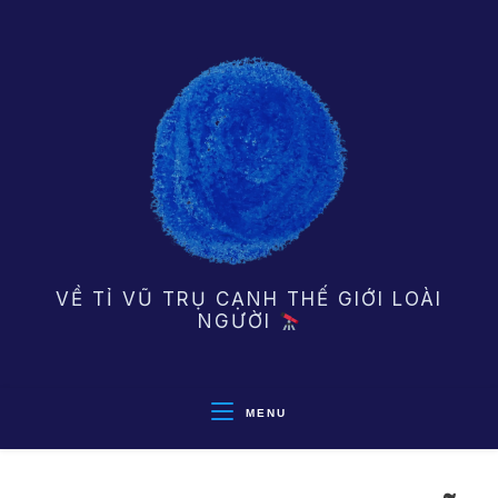
Skip
to
content
VỀ TỈ VŨ TRỤ CẠNH THẾ GIỚI LOÀI
NGƯỜI
MENU