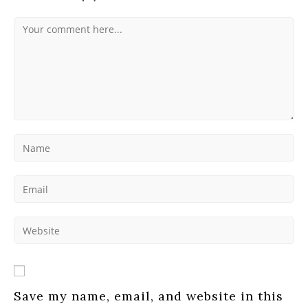
Comment
Enter
your
name
Enter
or
your
username
email
to
Enter
address
comment
your
to
website
comment
URL
(optional)
Save my name, email, and website in this