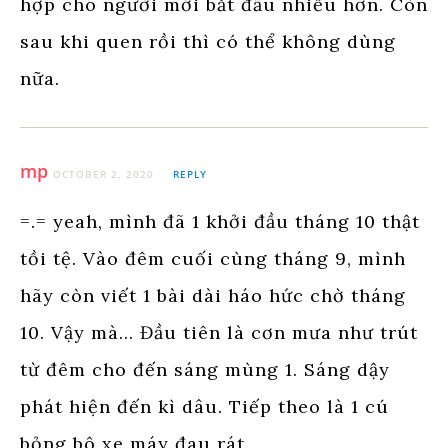
hợp cho người mới bắt đầu nhiều hơn. Còn
sau khi quen rồi thì có thể không dùng
nữa.
mp
OCTOBER 2, 2020
REPLY
=.= yeah, mình đã 1 khởi đầu tháng 10 thật
tồi tệ. Vào đêm cuối cùng tháng 9, mình
hãy còn viết 1 bài dài háo hức chờ tháng
10. Vậy mà… Đầu tiên là cơn mưa như trút
từ đêm cho đến sáng mùng 1. Sáng dậy
phát hiện đến kì dâu. Tiếp theo là 1 cú
bỏng bô xe máy đau rát.