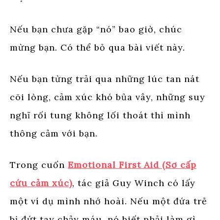
Nếu bạn chưa gặp “nó” bao giờ, chúc
mừng bạn. Có thể bỏ qua bài viết này.
Nếu bạn từng trải qua những lúc tan nát
cõi lòng, cảm xúc khó bủa vây, những suy
nghĩ rối tung không lối thoát thì mình
thông cảm với bạn.
Trong cuốn
Emotional First Aid (Sơ cấp
cứu cảm xúc)
, tác giả Guy Winch có lấy
một ví dụ mình nhớ hoài. Nếu một đứa trẻ
bị đứt tay chảy máu, nó biết phải làm gì.