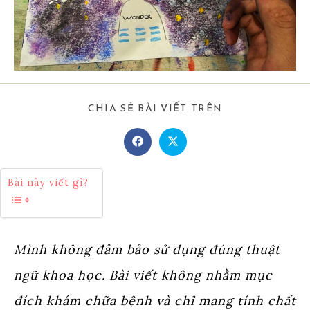
SHARE
CHIA SẺ BÀI VIẾT TRÊN
THIS
CONTENT
Opens
Opens
in
in
a
a
new
new
Bài này viết gì?
window
window
Mình không đảm bảo sử dụng đúng thuật
ngữ khoa học. Bài viết không nhằm mục
đích khám chữa bệnh và chỉ mang tính chất