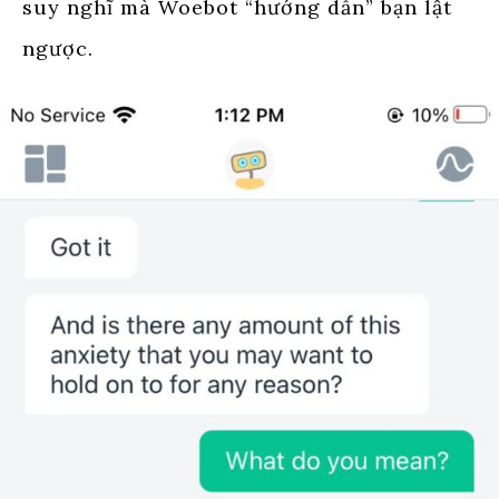
suy nghĩ mà Woebot “hướng dẫn” bạn lật
ngược.