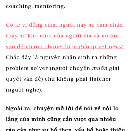
coaching, mentoring.
Có lẽ vì đồng cảm, người này sẽ cảm nhận
thấy sự khó chịu của người kia và muốn
vấn đề nhanh chóng được giải quyết ngay!
Chắc đây là nguyên nhân sinh ra những
problem solver (người chuyên
muốn
giải
quyết vấn đề) chứ không phải listener
(người nghe).
Ngoài ra, chuyện mở lời để nói về nỗi lo
lắng của mình cũng cần vượt qua nhiều
rào cản như: sự hổ thẹn, xấu hổ hoặc thiếu