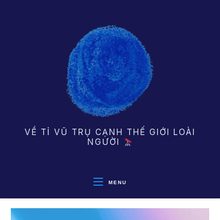
Skip
to
content
VỀ TỈ VŨ TRỤ CẠNH THẾ GIỚI LOÀI
NGƯỜI
MENU