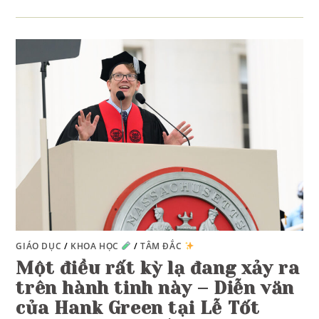
GIÁO DỤC
/
KHOA HỌC
/
TÂM ĐẮC
Một điều rất kỳ lạ đang xảy ra
trên hành tinh này – Diễn văn
của Hank Green tại Lễ Tốt