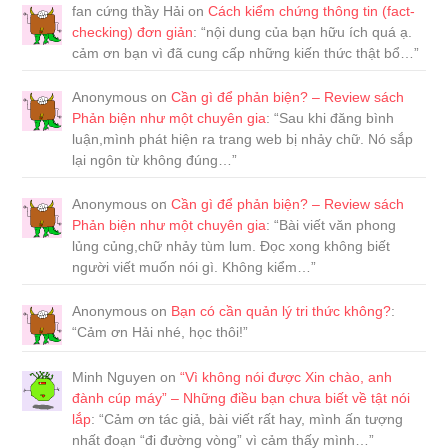
fan cứng thầy Hải
on
Cách kiểm chứng thông tin (fact-
checking) đơn giản
: “
nội dung của bạn hữu ích quá ạ.
cảm ơn bạn vì đã cung cấp những kiến thức thật bổ…
”
Anonymous
on
Cần gì để phản biện? – Review sách
Phản biện như một chuyên gia
: “
Sau khi đăng bình
luận,mình phát hiện ra trang web bị nhảy chữ. Nó sắp
lại ngôn từ không đúng…
”
Anonymous
on
Cần gì để phản biện? – Review sách
Phản biện như một chuyên gia
: “
Bài viết văn phong
lủng củng,chữ nhảy tùm lum. Đọc xong không biết
người viết muốn nói gì. Không kiểm…
”
Anonymous
on
Bạn có cần quản lý tri thức không?
:
“
Cảm ơn Hải nhé, học thôi!
”
Minh Nguyen
on
“Vì không nói được Xin chào, anh
đành cúp máy” – Những điều bạn chưa biết về tật nói
lắp
: “
Cảm ơn tác giả, bài viết rất hay, mình ấn tượng
nhất đoạn “đi đường vòng” vì cảm thấy mình…
”