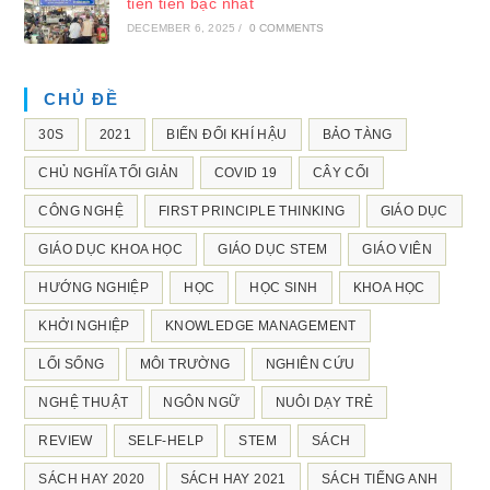
tiên tiến bậc nhất
DECEMBER 6, 2025
/
0 COMMENTS
CHỦ ĐỀ
30S
2021
BIẾN ĐỔI KHÍ HẬU
BẢO TÀNG
CHỦ NGHĨA TỐI GIẢN
COVID 19
CÂY CỐI
CÔNG NGHỆ
FIRST PRINCIPLE THINKING
GIÁO DỤC
GIÁO DỤC KHOA HỌC
GIÁO DỤC STEM
GIÁO VIÊN
HƯỚNG NGHIỆP
HỌC
HỌC SINH
KHOA HỌC
KHỞI NGHIỆP
KNOWLEDGE MANAGEMENT
LỐI SỐNG
MÔI TRƯỜNG
NGHIÊN CỨU
NGHỆ THUẬT
NGÔN NGỮ
NUÔI DẠY TRẺ
REVIEW
SELF-HELP
STEM
SÁCH
SÁCH HAY 2020
SÁCH HAY 2021
SÁCH TIẾNG ANH