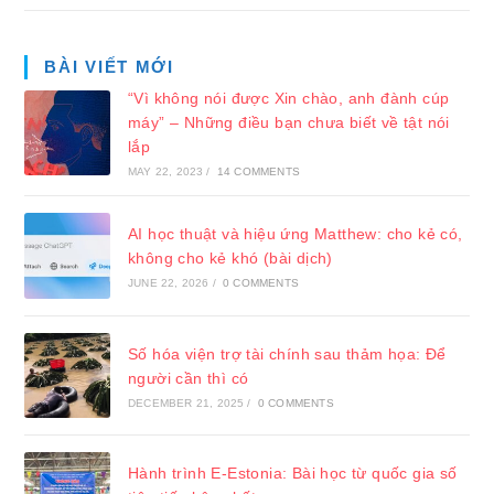
BÀI VIẾT MỚI
“Vì không nói được Xin chào, anh đành cúp
máy” – Những điều bạn chưa biết về tật nói
lắp
MAY 22, 2023
/
14 COMMENTS
AI học thuật và hiệu ứng Matthew: cho kẻ có,
không cho kẻ khó (bài dịch)
JUNE 22, 2026
/
0 COMMENTS
Số hóa viện trợ tài chính sau thảm họa: Để
người cần thì có
DECEMBER 21, 2025
/
0 COMMENTS
Hành trình E-Estonia: Bài học từ quốc gia số