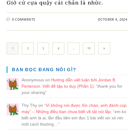
Giờ cứ cựa quậy cái chân là nhức.
0 COMMENTS
OCTOBER 4, 2024
Go to the next
1
2
3
4
…
10
BẠN ĐỌC ĐANG NÓI GÌ?
Anonymous
on
Hướng dẫn viết luận bởi Jordan B.
Perterson: Viết để tập tư duy (Phần 1)
: “
thank you for
your sharing
”
Thy Thy
on
“Vì không nói được Xin chào, anh đành cúp
máy” – Những điều bạn chưa biết về tật nói lắp
: “
em ko
biết anh là ai, lần đầu tiên em đọc 1 bài viết xịn xò ntn
một cách thường…
”