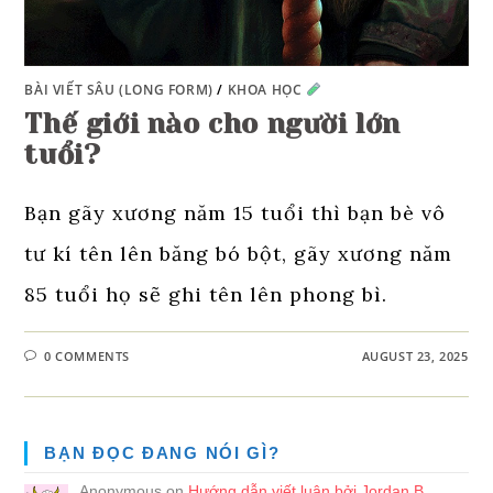
BÀI VIẾT SÂU (LONG FORM)
/
KHOA HỌC
Thế giới nào cho người lớn
tuổi?
Bạn gãy xương năm 15 tuổi thì bạn bè vô
tư kí tên lên băng bó bột, gãy xương năm
85 tuổi họ sẽ ghi tên lên phong bì.
0 COMMENTS
AUGUST 23, 2025
BẠN ĐỌC ĐANG NÓI GÌ?
Anonymous
on
Hướng dẫn viết luận bởi Jordan B.