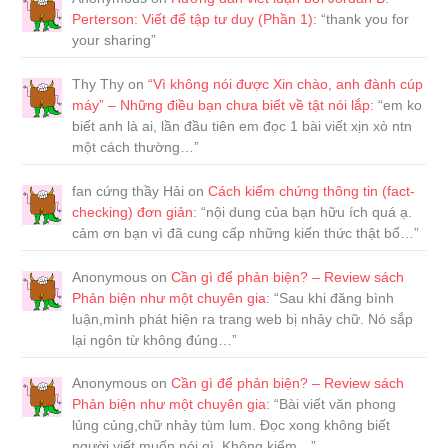
Perterson: Viết để tập tư duy (Phần 1)
: “
thank you for
your sharing
”
Thy Thy
on
“Vì không nói được Xin chào, anh đành cúp
máy” – Những điều bạn chưa biết về tật nói lắp
: “
em ko
biết anh là ai, lần đầu tiên em đọc 1 bài viết xịn xò ntn
một cách thường…
”
fan cứng thầy Hải
on
Cách kiểm chứng thông tin (fact-
checking) đơn giản
: “
nội dung của bạn hữu ích quá ạ.
cảm ơn bạn vì đã cung cấp những kiến thức thật bổ…
”
Anonymous
on
Cần gì để phản biện? – Review sách
Phản biện như một chuyên gia
: “
Sau khi đăng bình
luận,mình phát hiện ra trang web bị nhảy chữ. Nó sắp
lại ngôn từ không đúng…
”
Anonymous
on
Cần gì để phản biện? – Review sách
Phản biện như một chuyên gia
: “
Bài viết văn phong
lủng củng,chữ nhảy tùm lum. Đọc xong không biết
người viết muốn nói gì. Không kiểm…
”