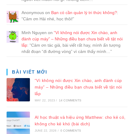
Anonymous
on
Bạn có cần quản lý tri thức không?
:
“
Cảm ơn Hải nhé, học thôi!
”
Minh Nguyen
on
“Vì không nói được Xin chào, anh
đành cúp máy” – Những điều bạn chưa biết về tật nói
lắp
: “
Cảm ơn tác giả, bài viết rất hay, mình ấn tượng
nhất đoạn “đi đường vòng” vì cảm thấy mình…
”
BÀI VIẾT MỚI
“Vì không nói được Xin chào, anh đành cúp
máy” – Những điều bạn chưa biết về tật nói
lắp
MAY 22, 2023
/
14 COMMENTS
AI học thuật và hiệu ứng Matthew: cho kẻ có,
không cho kẻ khó (bài dịch)
JUNE 22, 2026
/
0 COMMENTS