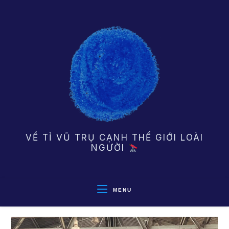
Skip
to
content
VỀ TỈ VŨ TRỤ CẠNH THẾ GIỚI LOÀI
NGƯỜI
MENU