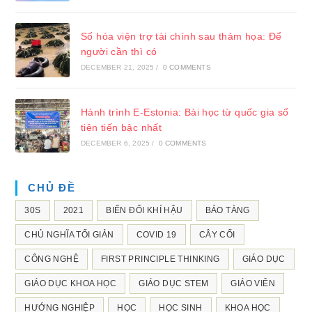
Số hóa viện trợ tài chính sau thảm họa: Để
người cần thì có
DECEMBER 21, 2025
/
0 COMMENTS
Hành trình E-Estonia: Bài học từ quốc gia số
tiên tiến bậc nhất
DECEMBER 6, 2025
/
0 COMMENTS
CHỦ ĐỀ
30S
2021
BIẾN ĐỔI KHÍ HẬU
BẢO TÀNG
CHỦ NGHĨA TỐI GIẢN
COVID 19
CÂY CỐI
CÔNG NGHỆ
FIRST PRINCIPLE THINKING
GIÁO DỤC
GIÁO DỤC KHOA HỌC
GIÁO DỤC STEM
GIÁO VIÊN
HƯỚNG NGHIỆP
HỌC
HỌC SINH
KHOA HỌC