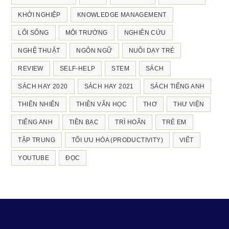
KHỞI NGHIỆP
KNOWLEDGE MANAGEMENT
LỐI SỐNG
MÔI TRƯỜNG
NGHIÊN CỨU
NGHỆ THUẬT
NGÔN NGỮ
NUÔI DẠY TRẺ
REVIEW
SELF-HELP
STEM
SÁCH
SÁCH HAY 2020
SÁCH HAY 2021
SÁCH TIẾNG ANH
THIÊN NHIÊN
THIÊN VĂN HỌC
THƠ
THƯ VIỆN
TIẾNG ANH
TIỀN BẠC
TRÌ HOÃN
TRẺ EM
TẬP TRUNG
TỐI ƯU HÓA (PRODUCTIVITY)
VIẾT
YOUTUBE
ĐỌC