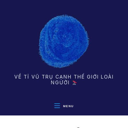
Skip
to
content
VỀ TỈ VŨ TRỤ CẠNH THẾ GIỚI LOÀI
NGƯỜI
MENU