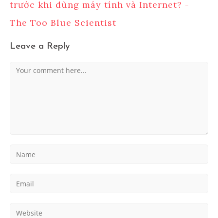
trước khi dùng máy tính và Internet? -
The Too Blue Scientist
Leave a Reply
Comment
Enter
your
name
Enter
or
your
username
email
to
Enter
address
comment
your