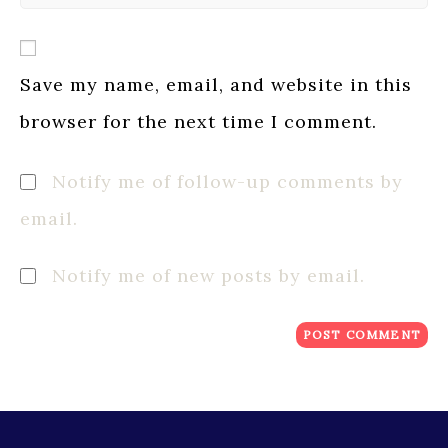
to
website
comment
URL
(optional)
Save my name, email, and website in this
browser for the next time I comment.
Notify me of follow-up comments by
email.
Notify me of new posts by email.