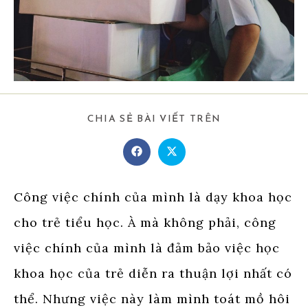
SHARE
CHIA SẺ BÀI VIẾT TRÊN
THIS
CONTENT
Opens
Opens
in
in
a
a
new
new
window
window
Công việc chính của mình là dạy khoa học
cho trẻ tiểu học. À mà không phải, công
việc chính của mình là đảm bảo việc học
khoa học của trẻ diễn ra thuận lợi nhất có
thể. Nhưng việc này làm mình toát mồ hôi