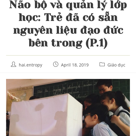
Não bộ và quản lý lớp
học: Trẻ đã có sẵn
nguyên liệu đạo đức
bên trong (P.1)
Post
Post
Post
hai.entropy
April 18, 2019
Giáo dục
author:
published:
category: