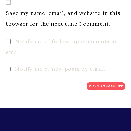
URL
(optional)
Save my name, email, and website in this
browser for the next time I comment.
Notify me of follow-up comments by
email.
Notify me of new posts by email.