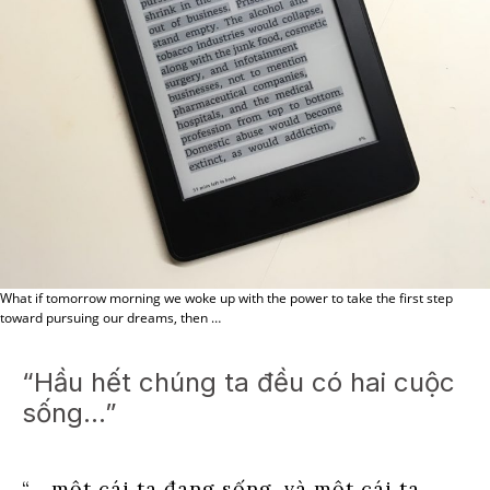
What if tomorrow morning we woke up with the power to take the first step
toward pursuing our dreams, then …
“Hầu hết chúng ta đều có hai cuộc
sống…”
“… một cái ta đang sống, và một cái ta