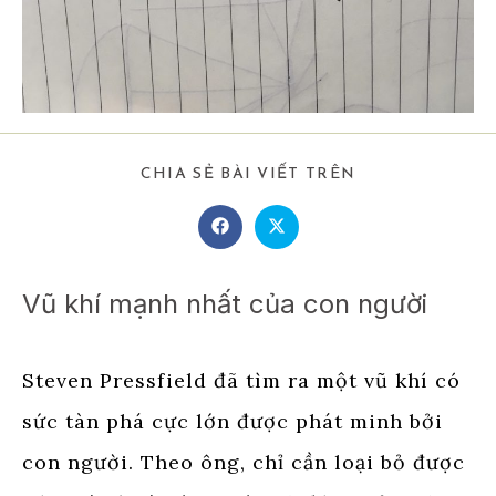
SHARE
CHIA SẺ BÀI VIẾT TRÊN
THIS
CONTENT
Opens
Opens
in
in
a
a
new
new
window
window
Vũ khí mạnh nhất của con người
Steven Pressfield đã tìm ra một vũ khí có
sức tàn phá cực lớn được phát minh bởi
con người. Theo ông, chỉ cần loại bỏ được