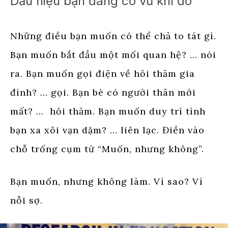
Dấu hiệu bạn đang có vũ khí đó
Những điều bạn muốn có thể chả to tát gì.
Bạn muốn bắt đầu một mối quan hệ? … nói
ra. Bạn muốn gọi điện về hỏi thăm gia
đình? … gọi. Bạn bè có người thân mới
mất? … hỏi thăm. Bạn muốn duy trì tình
bạn xa xôi vạn dặm? … liên lạc. Điền vào
chỗ trống cụm từ “Muốn, nhưng không”.
Bạn muốn, nhưng không làm. Vì sao? Vì
nỗi sợ.