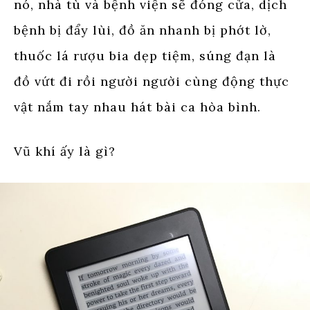
nó, nhà tù và bệnh viện sẽ đóng cửa, dịch
bệnh bị đẩy lùi, đồ ăn nhanh bị phớt lờ,
thuốc lá rượu bia dẹp tiệm, súng đạn là
đồ vứt đi rồi người người cùng động thực
vật nắm tay nhau hát bài ca hòa bình.
Vũ khí ấy là gì?