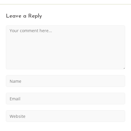
Leave a Reply
Comment
Enter
your
name
Enter
or
your
username
email
to
Enter
address
comment
your
to
website
comment