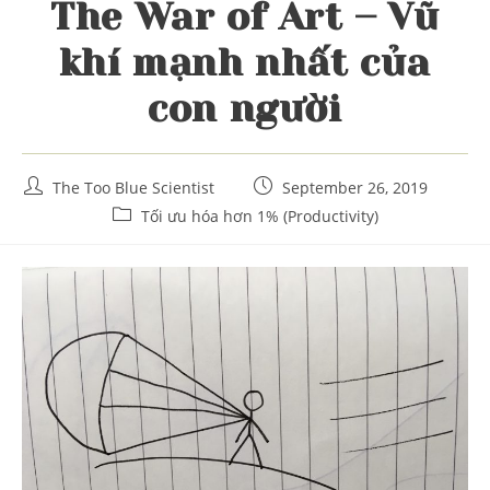
The War of Art – Vũ
khí mạnh nhất của
con người
Post
Post
The Too Blue Scientist
September 26, 2019
author:
published:
Post
Tối ưu hóa hơn 1% (Productivity)
category: