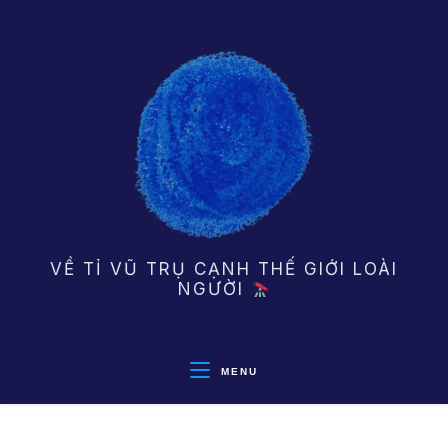
Skip
to
content
VỀ TỈ VŨ TRỤ CẠNH THẾ GIỚI LOÀI
NGƯỜI
MENU