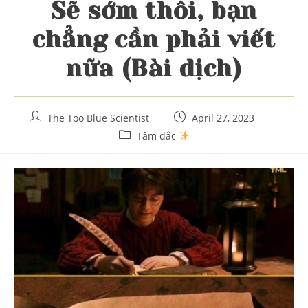
Sẽ sớm thôi, bạn
chẳng cần phải viết
nữa (Bài dịch)
Post
Post
The Too Blue Scientist
April 27, 2023
author:
published:
Post
Tâm đắc
category: