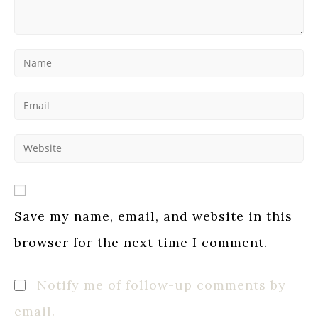
Enter
your
name
Enter
or
your
username
email
to
Enter
address
comment
your
to
website
comment
URL
(optional)
Save my name, email, and website in this
browser for the next time I comment.
Notify me of follow-up comments by
email.