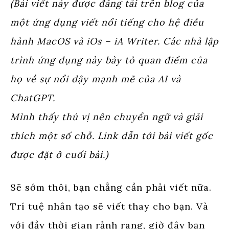
window
window
(Bài viết này được đăng tải trên blog của
một ứng dụng viết nổi tiếng cho hệ điều
hành MacOS và iOs – iA Writer. Các nhà lập
trình ứng dụng này bày tỏ quan điểm của
họ về sự nổi dậy mạnh mẽ của AI và
ChatGPT.
Mình thấy thú vị nên chuyển ngữ và giải
thích một số chỗ. Link dẫn tới bài viết gốc
được đặt ở cuối bài.)
Sẽ sớm thôi, bạn chẳng cần phải viết nữa.
Trí tuệ nhân tạo sẽ viết thay cho bạn. Và
với đầy thời gian rảnh rang, giờ đây bạn