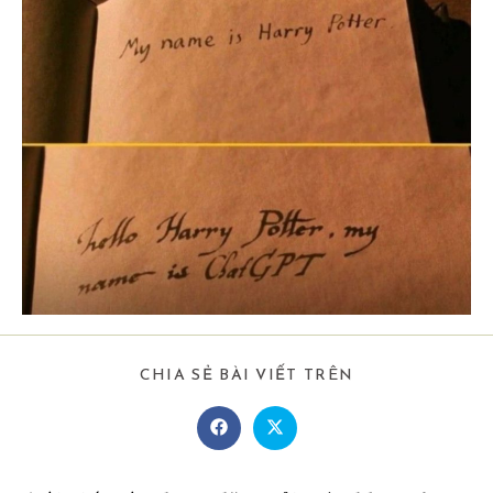
SHARE
CHIA SẺ BÀI VIẾT TRÊN
THIS
CONTENT
Opens
Opens
in
in
a
a
new
new