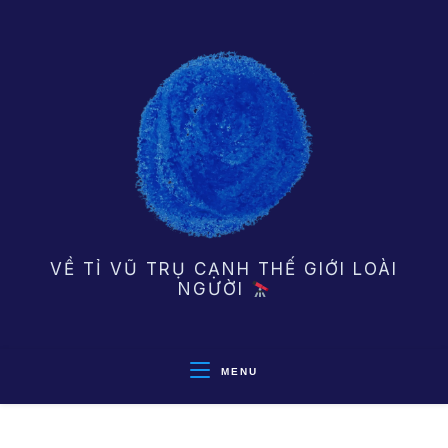
Skip
to
content
VỀ TỈ VŨ TRỤ CẠNH THẾ GIỚI LOÀI
NGƯỜI
MENU