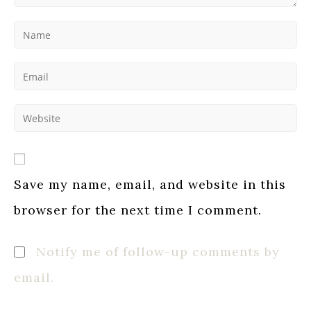
Enter
your
name
Enter
or
your
username
email
to
Enter
address
comment
your
to
website
comment
URL
(optional)
Save my name, email, and website in this
browser for the next time I comment.
Notify me of follow-up comments by
email.