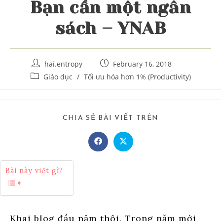
Bạn cần một ngân
sách – YNAB
Post
Post
hai.entropy
February 16, 2018
author:
published:
Post
Giáo dục
/
Tối ưu hóa hơn 1% (Productivity)
category:
SHARE
CHIA SẺ BÀI VIẾT TRÊN
THIS
CONTENT
Opens
Opens
in
in
a
a
new
new
Bài này viết gì?
window
window
Khai blog đầu năm thôi. Trong năm mới