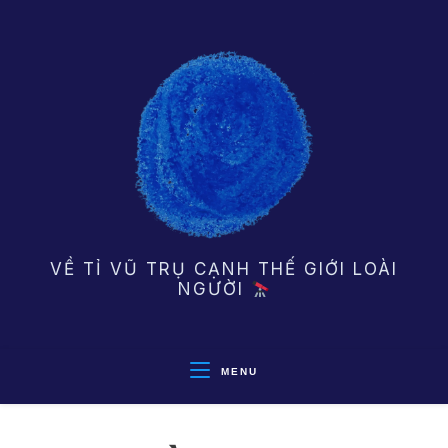
Skip
to
content
VỀ TỈ VŨ TRỤ CẠNH THẾ GIỚI LOÀI
NGƯỜI
MENU