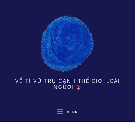
Skip
to
content
VỀ TỈ VŨ TRỤ CẠNH THẾ GIỚI LOÀI
NGƯỜI
MENU