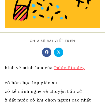
SHARE
CHIA SẺ BÀI VIẾT TRÊN
THIS
CONTENT
Opens
Opens
in
in
a
a
new
new
window
window
hình vẽ minh họa của
Pablo Stanley
có hôm học lớp giáo sư
cô kể mình nghe về chuyện bầu cử
ở đất nước cô khi chọn người cao nhất