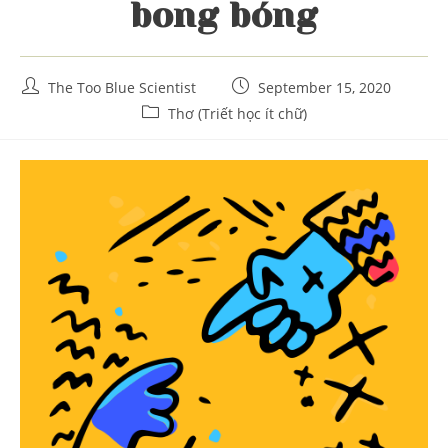
bong bóng
Post
Post
The Too Blue Scientist
September 15, 2020
author:
published:
Post
Thơ (Triết học ít chữ)
category: