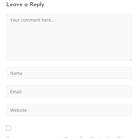
Leave a Reply
Comment
Enter
your
name
Enter
or
your
username
email
to
Enter
address
comment
your
to
website
comment
URL
(optional)