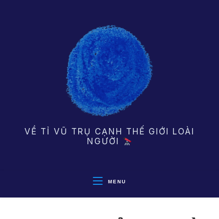
Skip
to
content
VỀ TỈ VŨ TRỤ CẠNH THẾ GIỚI LOÀI
NGƯỜI
MENU