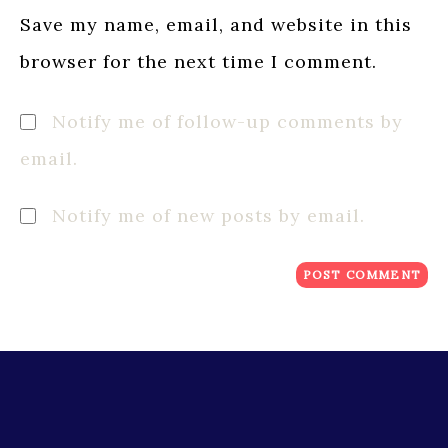
(optional)
Save my name, email, and website in this
browser for the next time I comment.
Notify me of follow-up comments by
email.
Notify me of new posts by email.