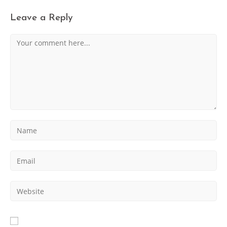
Leave a Reply
Comment
Enter
your
name
Enter
or
your
username
email
to
Enter
address
comment
your
to
website
comment
URL