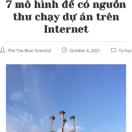
7 mô hình để có nguồn
thu chạy dự án trên
Internet
Post
Post
Post
The Too Blue Scientist
October 6, 2021
Tự học
author:
published:
category: