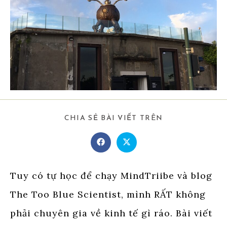
SHARE
CHIA SẺ BÀI VIẾT TRÊN
THIS
CONTENT
Opens
Opens
in
in
a
a
new
new
window
window
Tuy có tự học để chạy MindTriibe và blog
The Too Blue Scientist, mình RẤT không
phải chuyên gia về kinh tế gì ráo. Bài viết