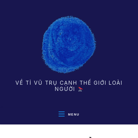
Skip
to
content
VỀ TỈ VŨ TRỤ CẠNH THẾ GIỚI LOÀI
NGƯỜI
MENU