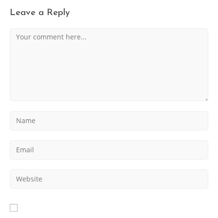
Leave a Reply
Comment
Enter
your
name
Enter
or
your
username
email
to
Enter
address
comment
your
to
website
comment
URL
(optional)