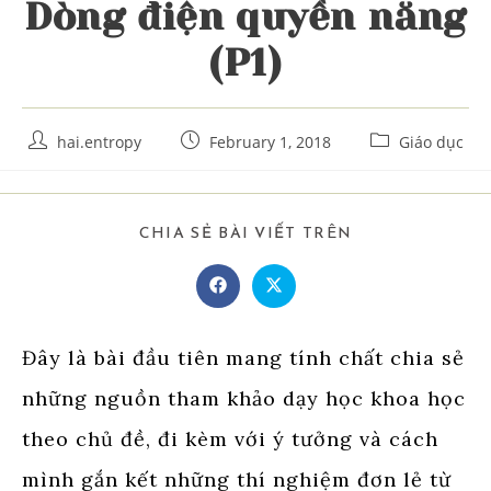
Dòng điện quyền năng
(P1)
Post
Post
Post
hai.entropy
February 1, 2018
Giáo dục
author:
published:
category:
SHARE
CHIA SẺ BÀI VIẾT TRÊN
THIS
CONTENT
Opens
Opens
in
in
a
a
new
new
window
window
Đây là bài đầu tiên mang tính chất chia sẻ
những nguồn tham khảo dạy học khoa học
theo chủ đề, đi kèm với ý tưởng và cách
mình gắn kết những thí nghiệm đơn lẻ từ