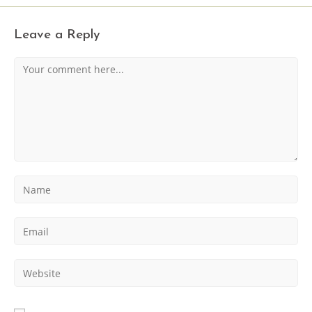
Leave a Reply
Comment
Enter
your
name
Enter
or
your
username
email
to
Enter
address
comment
your
to
website
comment
URL