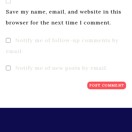
(optional)
Save my name, email, and website in this
browser for the next time I comment.
Notify me of follow-up comments by
email.
Notify me of new posts by email.