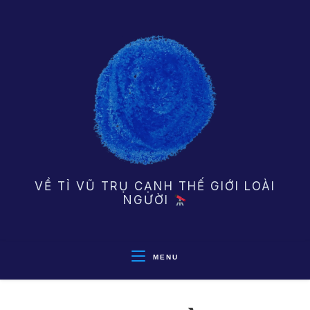
Skip
to
content
VỀ TỈ VŨ TRỤ CẠNH THẾ GIỚI LOÀI
NGƯỜI
MENU