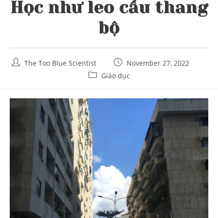
Học như leo cầu thang
bộ
Post
Post
The Too Blue Scientist
November 27, 2022
author:
published:
Post
Giáo dục
category: