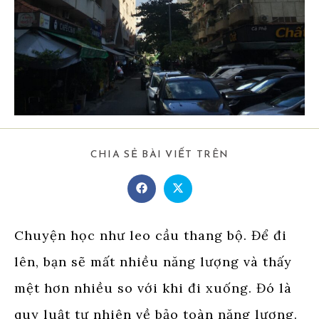
SHARE
CHIA SẺ BÀI VIẾT TRÊN
THIS
CONTENT
Opens
Opens
in
in
a
a
new
new
window
window
Chuyện học như leo cầu thang bộ. Để đi
lên, bạn sẽ mất nhiều năng lượng và thấy
mệt hơn nhiều so với khi đi xuống. Đó là
quy luật tự nhiên về bảo toàn năng lượng.