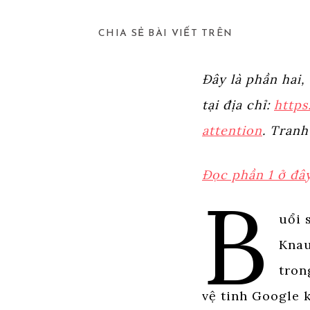
SHARE
CHIA SẺ BÀI VIẾT TRÊN
THIS
Đây là phần hai,
CONTENT
tại địa chỉ:
http
attention
. Tranh
Đọc phần 1 ở đây
B
uổi 
Knau
tron
vệ tinh Google 