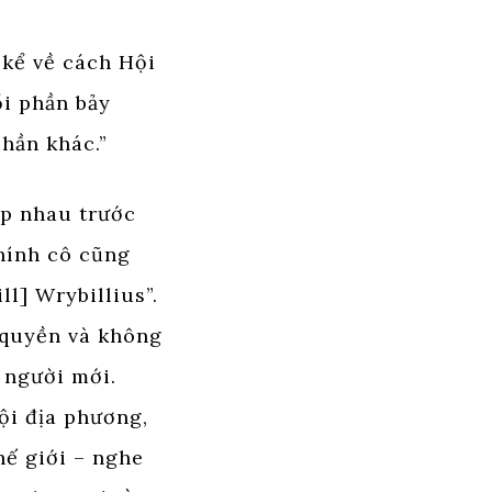
 kể về cách Hội
ỗi phần bảy
hần khác.”
ặp nhau trước
chính cô cũng
l] Wrybillius”.
 quyền và không
 người mới.
ội địa phương,
hế giới – nghe