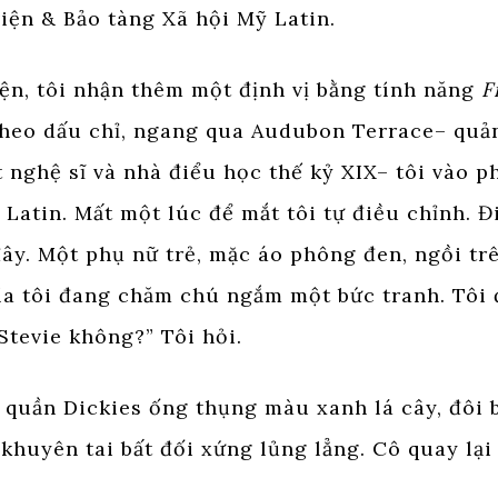
iện & Bảo tàng Xã hội Mỹ Latin.
iện, tôi nhận thêm một định vị bằng tính năng
F
theo dấu chỉ, ngang qua Audubon Terrace– quả
t nghệ sĩ và nhà điểu học thế kỷ XIX– tôi vào 
Latin. Mất một lúc để mắt tôi tự điều chỉnh. Đ
ây. Một phụ nữ trẻ, mặc áo phông đen, ngồi tr
ía tôi đang chăm chú ngắm một bức tranh. Tôi
 Stevie không?” Tôi hỏi.
 quần Dickies ống thụng màu xanh lá cây, đôi 
khuyên tai bất đối xứng lủng lẳng. Cô quay lại 