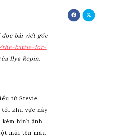
Opens
Opens
in
in
a
a
new
new
window
window
 đọc bài viết gốc
the-battle-for-
ủa Ilya Repin.
iểu từ Stevie
 tới khu vực này
h kèm hình ảnh
một mũi tên màu