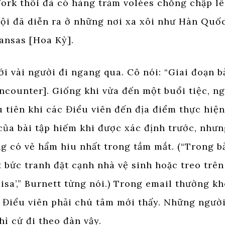
ork thôi đã có hàng trăm volées chồng chập l
ội đã diễn ra ở những nơi xa xôi như Hàn Quố
ansas [Hoa Kỳ].
i vài người đi ngang qua. Cô nói: “Giai đoạn b
ncounter]. Giống khi vừa đến một buổi tiệc, ng
 tiên khi các Điểu viên đến địa điểm thực hiện
của bài tập hiếm khi được xác định trước, nhưn
ng có vẻ hẩm hiu nhất trong tầm mắt. (“Trong b
t bức tranh đặt cạnh nhà vệ sinh hoặc treo trê
isa’,” Burnett từng nói.) Trong email thường k
 Điểu viên phải chú tâm mới thấy. Những ngườ
ì cứ đi theo đàn vậy.