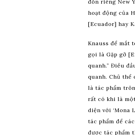
đồn riêng New Y
hoạt động của H
[Ecuador] hay K
Knauss để mắt tớ
gọi là Gặp gỡ [E
quanh.” Điều đầu
quanh. Chủ thể 
là tác phẩm trô
rất có khi là mộ
diện với ‘Mona L
tác phẩm để các
được tác phẩm th