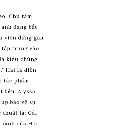
heo, Chú tâm
y anh đang bắt
ểu viên đứng gần
 tập trung vào
 là kiểu chúng
” Hai là diễn
ới tác phẩm
t bên. Alyssa
iúp bảo vệ sự
thuật là: Cái
 hành của Hội,