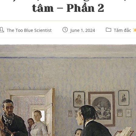
tâm – Phần 2
Post
Post
Post
The Too Blue Scientist
June 1, 2024
Tâm đắc
author:
published:
category: