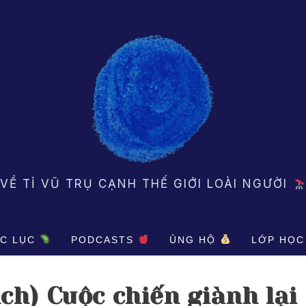
VỀ TỈ VŨ TRỤ CẠNH THẾ GIỚI LOÀI NGƯỜI
C LỤC
PODCASTS
ỦNG HỘ
LỚP HỌC
ịch) Cuộc chiến giành lại