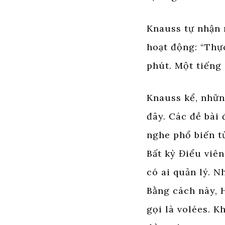
Knauss tự nhận 
hoạt động: “Thự
phút. Một tiếng
Knauss kể, nhữn
đây. Các đề bài
nghe phổ biến t
Bất kỳ Điểu viê
có ai quản lý. N
Bằng cách này, H
gọi là volées. K