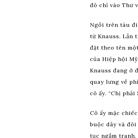
đỏ chỉ vào Thư v
Ngồi trên tàu đ
từ Knauss. Lần 
đặt theo tên mộ
của Hiệp hội Mỹ 
Knauss đang ở đ
quay lưng về ph
cô ấy. “Chị phải
Cô ấy mặc chiếc
buộc dây và đôi 
tục ngắm tranh.