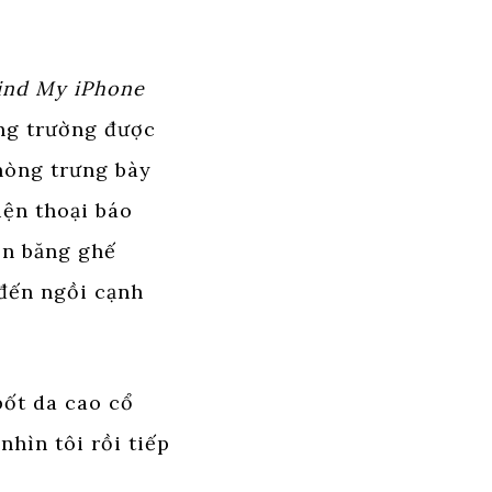
ind My iPhone
ng trường được
phòng trưng bày
iện thoại báo
ên băng ghế
 đến ngồi cạnh
bốt da cao cổ
nhìn tôi rồi tiếp