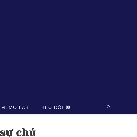
 MEMO LAB
THEO DÕI
 sự chú