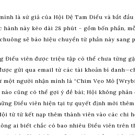
mình là sứ giả của Hội Đệ Tam Điểu và bắt đầu
c hành này kéo dài 28 phút – gồm bốn phần, m
 chuông sẽ báo hiệu chuyển từ phần này sang p
g Điểu viên được triệu tập có thể chưa từng g
 được gửi qua email từ các tài khoản bí danh—
ừ một người nhận mình là “Chim Vẹo Mỏ [Wrybil
n nào cũng có thể gợi ý đề bài; Hội không phân
hững Điểu viên hiện tại tự quyết định mời thêm
ội từ từ kết nạp thêm thành viên vào các chi h
hông ai biết chắc có bao nhiêu Điểu viên trên t