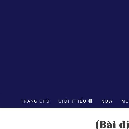
Skip
to
content
TRANG CHỦ
GIỚI THIỆU
NOW
MỤ
(Bài d