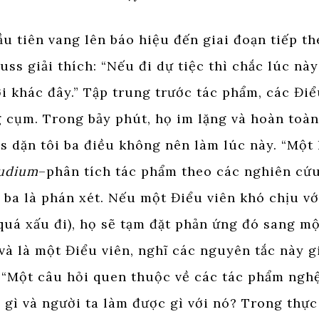
u tiên vang lên báo hiệu đến giai đoạn tiếp t
uss giải thích: “Nếu đi dự tiệc thì chắc lúc nà
i khác đây.” Tập trung trước tác phẩm, các Đi
 cụm. Trong bảy phút, họ im lặng và hoàn toàn
s dặn tôi ba điều không nên làm lúc này. “Một
udium
–phân tích tác phẩm theo các nghiên cứu.
à ba là phán xét. Nếu một Điểu viên khó chịu v
quá xấu đi), họ sẽ tạm đặt phản ứng đó sang mộ
và là một Điểu viên, nghĩ các nguyên tắc này g
 “Một câu hỏi quen thuộc về các tác phẩm nghệ 
 gì và người ta làm được gì với nó? Trong thực