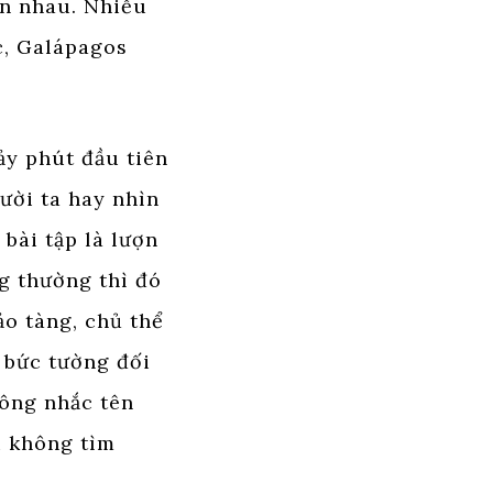
ên nhau. Nhiều
c, Galápagos
ảy phút đầu tiên
ười ta hay nhìn
 bài tập là lượn
g thường thì đó
ảo tàng, chủ thể
n bức tường đối
hông nhắc tên
i không tìm