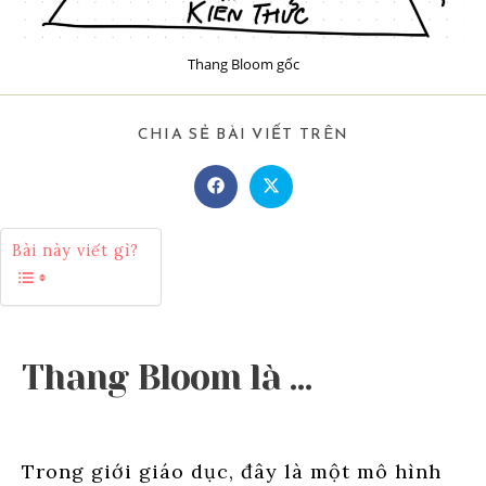
Thang Bloom gốc
SHARE
CHIA SẺ BÀI VIẾT TRÊN
THIS
CONTENT
Opens
Opens
in
in
a
a
new
new
Bài này viết gì?
window
window
Thang Bloom là …
Trong giới giáo dục, đây là một mô hình