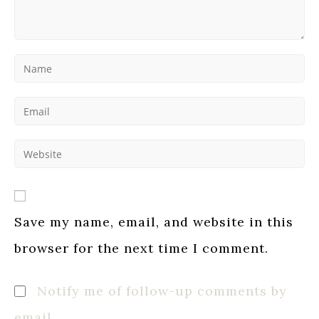
Enter
your
name
Enter
or
your
username
email
to
Enter
address
comment
your
to
website
comment
URL
(optional)
Save my name, email, and website in this
browser for the next time I comment.
Notify me of follow-up comments by
email.