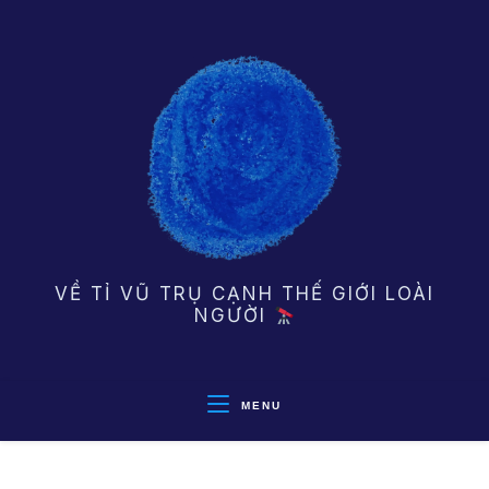
Skip
to
content
VỀ TỈ VŨ TRỤ CẠNH THẾ GIỚI LOÀI
NGƯỜI
MENU