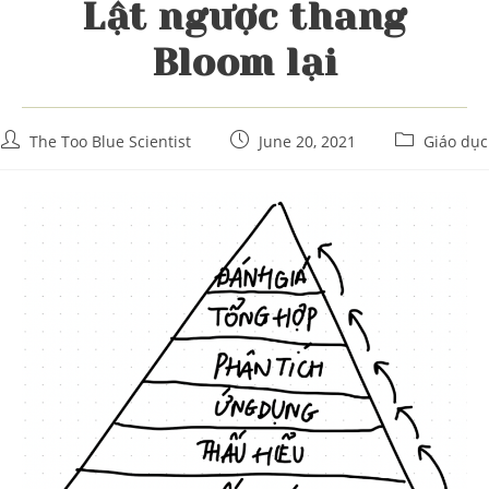
Lật ngược thang
Bloom lại
Post
Post
Post
The Too Blue Scientist
June 20, 2021
Giáo dục
author:
published:
category: