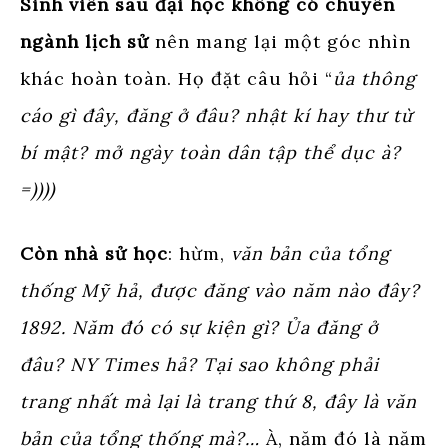
Sinh viên sau đại học không có chuyên
ngành lịch sử
nên mang lại một góc nhìn
khác hoàn toàn. Họ đặt câu hỏi “
ủa thông
cáo gì đây, đăng ở đâu? nhật kí hay thư từ
bí mật? mở ngày toàn dân tập thể dục à?
=))))
Còn nhà sử học
: hừm,
văn bản của tổng
thống Mỹ hả, được đăng vào năm nào đây?
1892. Năm đó có sự kiện gì? Ủa đăng ở
đâu? NY Times hả? Tại sao không phải
trang nhất mà lại là trang thứ 8, đây là văn
bản của tổng thống mà?…
À, năm đó là năm