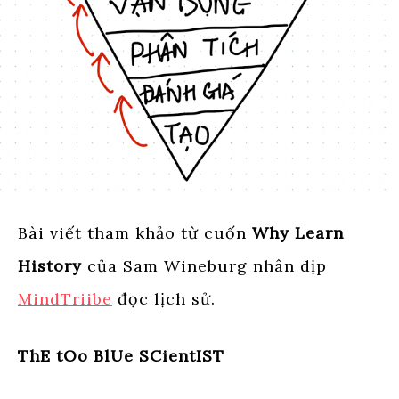
Bài viết tham khảo từ cuốn
Why Learn
History
của Sam Wineburg nhân dịp
MindTriibe
đọc lịch sử.
ThE tOo BlUe SCientIST