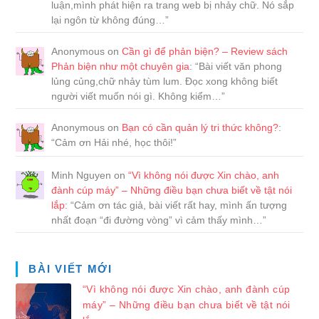
luận,mình phát hiện ra trang web bị nhảy chữ. Nó sắp
lại ngôn từ không đúng…
”
Anonymous
on
Cần gì để phản biện? – Review sách
Phản biện như một chuyên gia
: “
Bài viết văn phong
lủng củng,chữ nhảy tùm lum. Đọc xong không biết
người viết muốn nói gì. Không kiểm…
”
Anonymous
on
Bạn có cần quản lý tri thức không?
:
“
Cảm ơn Hải nhé, học thôi!
”
Minh Nguyen
on
“Vì không nói được Xin chào, anh
đành cúp máy” – Những điều bạn chưa biết về tật nói
lắp
: “
Cảm ơn tác giả, bài viết rất hay, mình ấn tượng
nhất đoạn “đi đường vòng” vì cảm thấy mình…
”
BÀI VIẾT MỚI
“Vì không nói được Xin chào, anh đành cúp
máy” – Những điều bạn chưa biết về tật nói