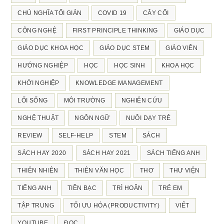
CHỦ NGHĨA TỐI GIẢN
COVID 19
CÂY CỐI
CÔNG NGHỆ
FIRST PRINCIPLE THINKING
GIÁO DỤC
GIÁO DỤC KHOA HỌC
GIÁO DỤC STEM
GIÁO VIÊN
HƯỚNG NGHIỆP
HỌC
HỌC SINH
KHOA HỌC
KHỞI NGHIỆP
KNOWLEDGE MANAGEMENT
LỐI SỐNG
MÔI TRƯỜNG
NGHIÊN CỨU
NGHỆ THUẬT
NGÔN NGỮ
NUÔI DẠY TRẺ
REVIEW
SELF-HELP
STEM
SÁCH
SÁCH HAY 2020
SÁCH HAY 2021
SÁCH TIẾNG ANH
THIÊN NHIÊN
THIÊN VĂN HỌC
THƠ
THƯ VIỆN
TIẾNG ANH
TIỀN BẠC
TRÌ HOÃN
TRẺ EM
TẬP TRUNG
TỐI ƯU HÓA (PRODUCTIVITY)
VIẾT
YOUTUBE
ĐỌC