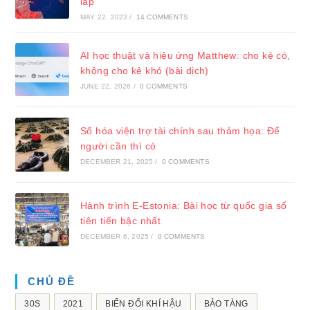
lắp
MAY 22, 2023
/
14 COMMENTS
AI học thuật và hiệu ứng Matthew: cho kẻ có,
không cho kẻ khó (bài dịch)
JUNE 22, 2026
/
0 COMMENTS
Số hóa viện trợ tài chính sau thảm họa: Để
người cần thì có
DECEMBER 21, 2025
/
0 COMMENTS
Hành trình E-Estonia: Bài học từ quốc gia số
tiên tiến bậc nhất
DECEMBER 6, 2025
/
0 COMMENTS
CHỦ ĐỀ
30S
2021
BIẾN ĐỔI KHÍ HẬU
BẢO TÀNG