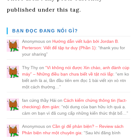
published under this tag.
BẠN ĐỌC ĐANG NÓI GÌ?
Anonymous
on
Hướng dẫn viết luận bởi Jordan B.
Perterson: Viết để tập tư duy (Phần 1)
: “
thank you for
your sharing
”
Thy Thy
on
“Vì không nói được Xin chào, anh đành cúp
máy” – Những điều bạn chưa biết về tật nói lắp
: “
em ko
biết anh là ai, lần đầu tiên em đọc 1 bài viết xịn xò ntn
một cách thường…
”
fan cứng thầy Hải
on
Cách kiểm chứng thông tin (fact-
checking) đơn giản
: “
nội dung của bạn hữu ích quá ạ.
cảm ơn bạn vì đã cung cấp những kiến thức thật bổ…
”
Anonymous
on
Cần gì để phản biện? – Review sách
Phản biện như một chuyên gia
: “
Sau khi đăng bình