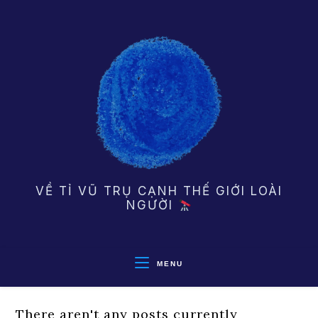
Skip
to
content
VỀ TỈ VŨ TRỤ CẠNH THẾ GIỚI LOÀI
NGƯỜI
MENU
There aren't any posts currently