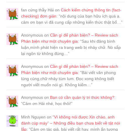
fan cứng thầy Hải
on
Cách kiểm chứng thông tin (fact-
checking) đơn giản
: “
nội dung của bạn hữu ích quá ạ.
cảm ơn bạn vì đã cung cấp những kiến thức thật bổ…
”
Anonymous
on
Cần gì để phản biện? – Review sách
Phản biện như một chuyên gia
: “
Sau khi đăng bình
luận,mình phát hiện ra trang web bị nhảy chữ. Nó sắp
lại ngôn từ không đúng…
”
Anonymous
on
Cần gì để phản biện? – Review sách
Phản biện như một chuyên gia
: “
Bài viết văn phong
lủng củng,chữ nhảy tùm lum. Đọc xong không biết
người viết muốn nói gì. Không kiểm…
”
Anonymous
on
Bạn có cần quản lý tri thức không?
:
“
Cảm ơn Hải nhé, học thôi!
”
Minh Nguyen
on
“Vì không nói được Xin chào, anh
đành cúp máy” – Những điều bạn chưa biết về tật nói
lắp
: “
Cảm ơn tác giả, bài viết rất hay, mình ấn tượng