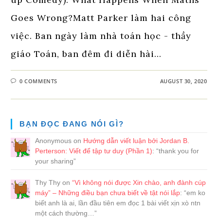
Goes Wrong?Matt Parker làm hai công
việc. Ban ngày làm nhà toán học - thầy
giáo Toán, ban đêm đi diễn hài…
0 COMMENTS
AUGUST 30, 2020
BẠN ĐỌC ĐANG NÓI GÌ?
Anonymous
on
Hướng dẫn viết luận bởi Jordan B.
Perterson: Viết để tập tư duy (Phần 1)
: “
thank you for
your sharing
”
Thy Thy
on
“Vì không nói được Xin chào, anh đành cúp
máy” – Những điều bạn chưa biết về tật nói lắp
: “
em ko
biết anh là ai, lần đầu tiên em đọc 1 bài viết xịn xò ntn
một cách thường…
”