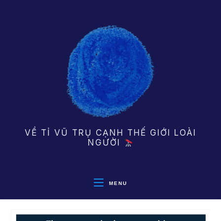
Skip
to
content
VỀ TỈ VŨ TRỤ CẠNH THẾ GIỚI LOÀI
NGƯỜI
MENU