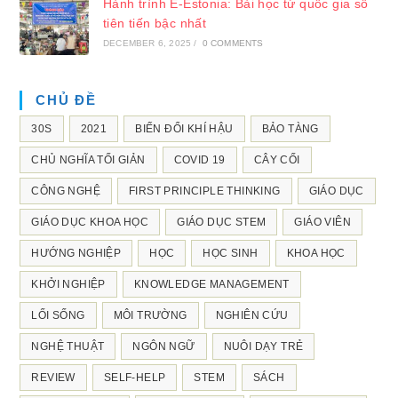
Hành trình E-Estonia: Bài học từ quốc gia số
tiên tiến bậc nhất
DECEMBER 6, 2025
/
0 COMMENTS
CHỦ ĐỀ
30S
2021
BIẾN ĐỔI KHÍ HẬU
BẢO TÀNG
CHỦ NGHĨA TỐI GIẢN
COVID 19
CÂY CỐI
CÔNG NGHỆ
FIRST PRINCIPLE THINKING
GIÁO DỤC
GIÁO DỤC KHOA HỌC
GIÁO DỤC STEM
GIÁO VIÊN
HƯỚNG NGHIỆP
HỌC
HỌC SINH
KHOA HỌC
KHỞI NGHIỆP
KNOWLEDGE MANAGEMENT
LỐI SỐNG
MÔI TRƯỜNG
NGHIÊN CỨU
NGHỆ THUẬT
NGÔN NGỮ
NUÔI DẠY TRẺ
REVIEW
SELF-HELP
STEM
SÁCH