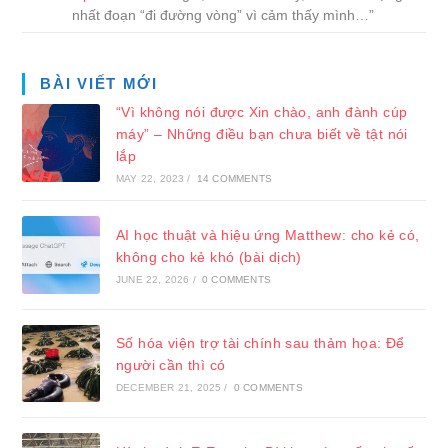
nhất đoạn “đi đường vòng” vì cảm thấy mình…
”
BÀI VIẾT MỚI
“Vì không nói được Xin chào, anh đành cúp
máy” – Những điều bạn chưa biết về tật nói
lắp
MAY 22, 2023
/
14 COMMENTS
AI học thuật và hiệu ứng Matthew: cho kẻ có,
không cho kẻ khó (bài dịch)
JUNE 22, 2026
/
0 COMMENTS
Số hóa viện trợ tài chính sau thảm họa: Để
người cần thì có
DECEMBER 21, 2025
/
0 COMMENTS