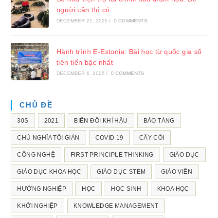
người cần thì có
DECEMBER 21, 2025
/
0 COMMENTS
Hành trình E-Estonia: Bài học từ quốc gia số
tiên tiến bậc nhất
DECEMBER 6, 2025
/
0 COMMENTS
CHỦ ĐỀ
30S
2021
BIẾN ĐỔI KHÍ HẬU
BẢO TÀNG
CHỦ NGHĨA TỐI GIẢN
COVID 19
CÂY CỐI
CÔNG NGHỆ
FIRST PRINCIPLE THINKING
GIÁO DỤC
GIÁO DỤC KHOA HỌC
GIÁO DỤC STEM
GIÁO VIÊN
HƯỚNG NGHIỆP
HỌC
HỌC SINH
KHOA HỌC
KHỞI NGHIỆP
KNOWLEDGE MANAGEMENT