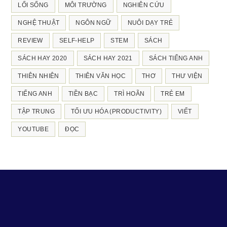
LỐI SỐNG
MÔI TRƯỜNG
NGHIÊN CỨU
NGHỆ THUẬT
NGÔN NGỮ
NUÔI DẠY TRẺ
REVIEW
SELF-HELP
STEM
SÁCH
SÁCH HAY 2020
SÁCH HAY 2021
SÁCH TIẾNG ANH
THIÊN NHIÊN
THIÊN VĂN HỌC
THƠ
THƯ VIỆN
TIẾNG ANH
TIỀN BẠC
TRÌ HOÃN
TRẺ EM
TẬP TRUNG
TỐI ƯU HÓA (PRODUCTIVITY)
VIẾT
YOUTUBE
ĐỌC