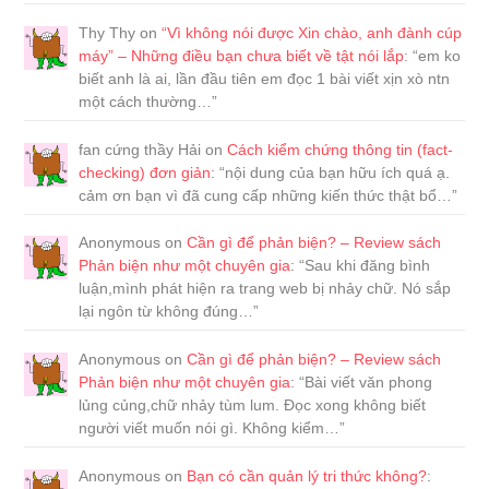
Thy Thy
on
“Vì không nói được Xin chào, anh đành cúp
máy” – Những điều bạn chưa biết về tật nói lắp
: “
em ko
biết anh là ai, lần đầu tiên em đọc 1 bài viết xịn xò ntn
một cách thường…
”
fan cứng thầy Hải
on
Cách kiểm chứng thông tin (fact-
checking) đơn giản
: “
nội dung của bạn hữu ích quá ạ.
cảm ơn bạn vì đã cung cấp những kiến thức thật bổ…
”
Anonymous
on
Cần gì để phản biện? – Review sách
Phản biện như một chuyên gia
: “
Sau khi đăng bình
luận,mình phát hiện ra trang web bị nhảy chữ. Nó sắp
lại ngôn từ không đúng…
”
Anonymous
on
Cần gì để phản biện? – Review sách
Phản biện như một chuyên gia
: “
Bài viết văn phong
lủng củng,chữ nhảy tùm lum. Đọc xong không biết
người viết muốn nói gì. Không kiểm…
”
Anonymous
on
Bạn có cần quản lý tri thức không?
: