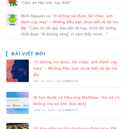
“
Cảm ơn Hải nhé, học thôi!
”
Minh Nguyen
on
“Vì không nói được Xin chào, anh
đành cúp máy” – Những điều bạn chưa biết về tật nói
lắp
: “
Cảm ơn tác giả, bài viết rất hay, mình ấn tượng
nhất đoạn “đi đường vòng” vì cảm thấy mình…
”
BÀI VIẾT MỚI
“Vì không nói được Xin chào, anh đành cúp
máy” – Những điều bạn chưa biết về tật nói
lắp
MAY 22, 2023
/
14 COMMENTS
AI học thuật và hiệu ứng Matthew: cho kẻ có,
không cho kẻ khó (bài dịch)
JUNE 22, 2026
/
0 COMMENTS
Số hóa viện trợ tài chính sau thảm họa: Để