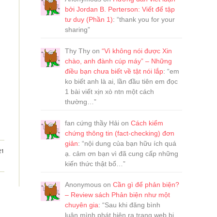
bởi Jordan B. Perterson: Viết để tập
tư duy (Phần 1)
: “
thank you for your
sharing
”
Thy Thy
on
“Vì không nói được Xin
chào, anh đành cúp máy” – Những
điều bạn chưa biết về tật nói lắp
: “
em
ko biết anh là ai, lần đầu tiên em đọc
1 bài viết xịn xò ntn một cách
thường…
”
fan cứng thầy Hải
on
Cách kiểm
chứng thông tin (fact-checking) đơn
giản
: “
nội dung của bạn hữu ích quá
21
ạ. cảm ơn bạn vì đã cung cấp những
kiến thức thật bổ…
”
Anonymous
on
Cần gì để phản biện?
– Review sách Phản biện như một
chuyên gia
: “
Sau khi đăng bình
luận,mình phát hiện ra trang web bị