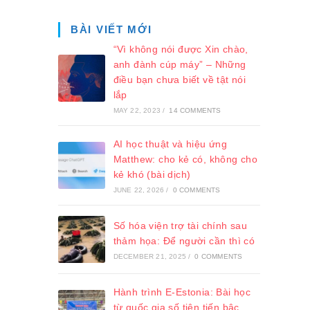
BÀI VIẾT MỚI
“Vì không nói được Xin chào,
anh đành cúp máy” – Những
điều bạn chưa biết về tật nói
lắp
MAY 22, 2023
/
14 COMMENTS
AI học thuật và hiệu ứng
Matthew: cho kẻ có, không cho
kẻ khó (bài dịch)
JUNE 22, 2026
/
0 COMMENTS
Số hóa viện trợ tài chính sau
thảm họa: Để người cần thì có
DECEMBER 21, 2025
/
0 COMMENTS
Hành trình E-Estonia: Bài học
từ quốc gia số tiên tiến bậc