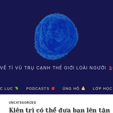
VỀ TỈ VŨ TRỤ CẠNH THẾ GIỚI LOÀI NGƯỜI
C LỤC
PODCASTS
ỦNG HỘ
LỚP HỌC
UNCATEGORIZED
Kiên trì có thể đưa bạn lên tận