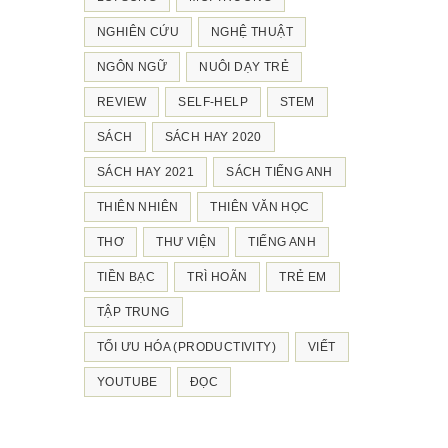
NGHIÊN CỨU
NGHỆ THUẬT
NGÔN NGỮ
NUÔI DẠY TRẺ
REVIEW
SELF-HELP
STEM
SÁCH
SÁCH HAY 2020
SÁCH HAY 2021
SÁCH TIẾNG ANH
THIÊN NHIÊN
THIÊN VĂN HỌC
THƠ
THƯ VIỆN
TIẾNG ANH
TIỀN BẠC
TRÌ HOÃN
TRẺ EM
TẬP TRUNG
TỐI ƯU HÓA (PRODUCTIVITY)
VIẾT
YOUTUBE
ĐỌC