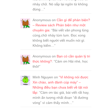
nhảy chữ. Nó sắp lại ngôn từ không
đúng…
”
Anonymous
on
Cần gì để phản biện?
– Review sách Phản biện như một
chuyên gia
: “
Bài viết văn phong lủng
củng,chữ nhảy tùm lum. Đọc xong
không biết người viết muốn nói gì.
Không kiểm…
”
Anonymous
on
Bạn có cần quản lý tri
thức không?
: “
Cảm ơn Hải nhé, học
thôi!
”
Minh Nguyen
on
“Vì không nói được
Xin chào, anh đành cúp máy” –
Những điều bạn chưa biết về tật nói
lắp
: “
Cảm ơn tác giả, bài viết rất hay,
mình ấn tượng nhất đoạn “đi đường
vòng” vì cảm thấy mình…
”