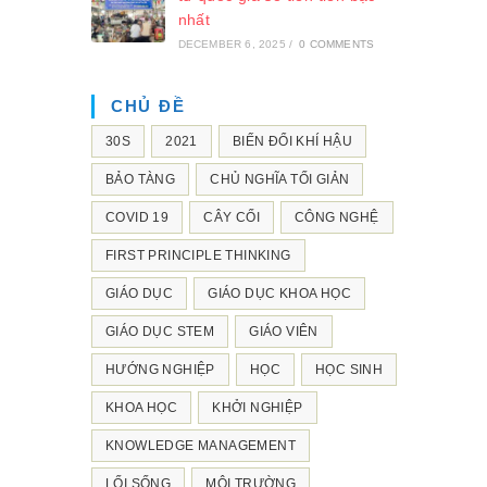
nhất
DECEMBER 6, 2025
/
0 COMMENTS
CHỦ ĐỀ
30S
2021
BIẾN ĐỔI KHÍ HẬU
BẢO TÀNG
CHỦ NGHĨA TỐI GIẢN
COVID 19
CÂY CỐI
CÔNG NGHỆ
FIRST PRINCIPLE THINKING
GIÁO DỤC
GIÁO DỤC KHOA HỌC
GIÁO DỤC STEM
GIÁO VIÊN
HƯỚNG NGHIỆP
HỌC
HỌC SINH
KHOA HỌC
KHỞI NGHIỆP
KNOWLEDGE MANAGEMENT
LỐI SỐNG
MÔI TRƯỜNG