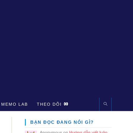
 MEMO LAB
THEO DÕI
BẠN ĐỌC ĐANG NÓI GÌ?
Anonymous
on
Hướng dẫn viết luận