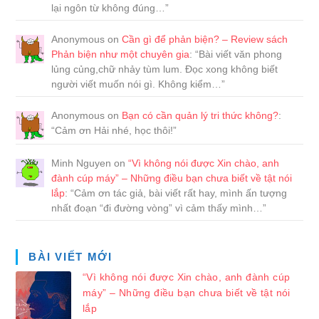
lại ngôn từ không đúng…
”
Anonymous
on
Cần gì để phản biện? – Review sách
Phản biện như một chuyên gia
: “
Bài viết văn phong
lủng củng,chữ nhảy tùm lum. Đọc xong không biết
người viết muốn nói gì. Không kiểm…
”
Anonymous
on
Bạn có cần quản lý tri thức không?
:
“
Cảm ơn Hải nhé, học thôi!
”
Minh Nguyen
on
“Vì không nói được Xin chào, anh
đành cúp máy” – Những điều bạn chưa biết về tật nói
lắp
: “
Cảm ơn tác giả, bài viết rất hay, mình ấn tượng
nhất đoạn “đi đường vòng” vì cảm thấy mình…
”
BÀI VIẾT MỚI
“Vì không nói được Xin chào, anh đành cúp
máy” – Những điều bạn chưa biết về tật nói
lắp