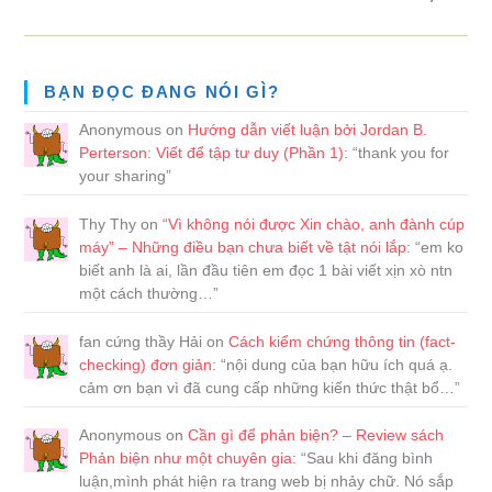
BẠN ĐỌC ĐANG NÓI GÌ?
Anonymous
on
Hướng dẫn viết luận bởi Jordan B.
Perterson: Viết để tập tư duy (Phần 1)
: “
thank you for
your sharing
”
Thy Thy
on
“Vì không nói được Xin chào, anh đành cúp
máy” – Những điều bạn chưa biết về tật nói lắp
: “
em ko
biết anh là ai, lần đầu tiên em đọc 1 bài viết xịn xò ntn
một cách thường…
”
fan cứng thầy Hải
on
Cách kiểm chứng thông tin (fact-
checking) đơn giản
: “
nội dung của bạn hữu ích quá ạ.
cảm ơn bạn vì đã cung cấp những kiến thức thật bổ…
”
Anonymous
on
Cần gì để phản biện? – Review sách
Phản biện như một chuyên gia
: “
Sau khi đăng bình
luận,mình phát hiện ra trang web bị nhảy chữ. Nó sắp