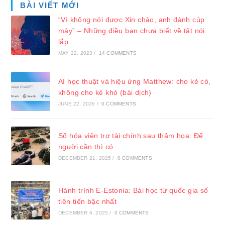
BÀI VIẾT MỚI
“Vì không nói được Xin chào, anh đành cúp
máy” – Những điều bạn chưa biết về tật nói
lắp
MAY 22, 2023
/
14 COMMENTS
AI học thuật và hiệu ứng Matthew: cho kẻ có,
không cho kẻ khó (bài dịch)
JUNE 22, 2026
/
0 COMMENTS
Số hóa viện trợ tài chính sau thảm họa: Để
người cần thì có
DECEMBER 21, 2025
/
0 COMMENTS
Hành trình E-Estonia: Bài học từ quốc gia số
tiên tiến bậc nhất
DECEMBER 6, 2025
/
0 COMMENTS