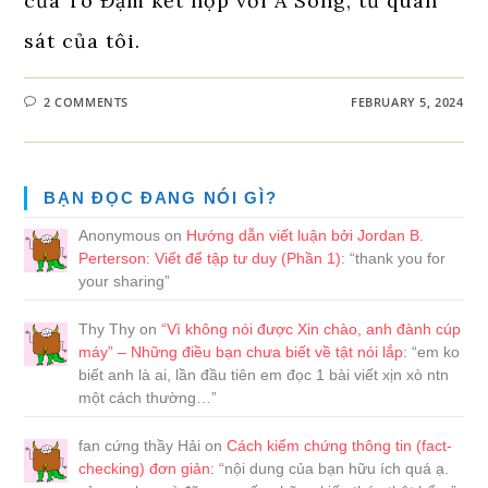
của Tô Đậm kết hợp với A Sông, từ quan
sát của tôi.
2 COMMENTS
FEBRUARY 5, 2024
BẠN ĐỌC ĐANG NÓI GÌ?
Anonymous
on
Hướng dẫn viết luận bởi Jordan B.
Perterson: Viết để tập tư duy (Phần 1)
: “
thank you for
your sharing
”
Thy Thy
on
“Vì không nói được Xin chào, anh đành cúp
máy” – Những điều bạn chưa biết về tật nói lắp
: “
em ko
biết anh là ai, lần đầu tiên em đọc 1 bài viết xịn xò ntn
một cách thường…
”
fan cứng thầy Hải
on
Cách kiểm chứng thông tin (fact-
checking) đơn giản
: “
nội dung của bạn hữu ích quá ạ.