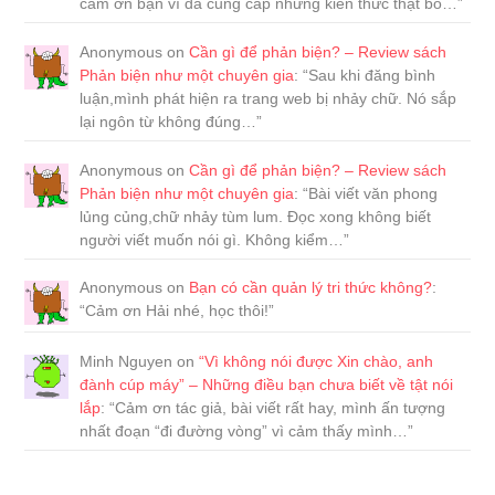
cảm ơn bạn vì đã cung cấp những kiến thức thật bổ…
”
Anonymous
on
Cần gì để phản biện? – Review sách
Phản biện như một chuyên gia
: “
Sau khi đăng bình
luận,mình phát hiện ra trang web bị nhảy chữ. Nó sắp
lại ngôn từ không đúng…
”
Anonymous
on
Cần gì để phản biện? – Review sách
Phản biện như một chuyên gia
: “
Bài viết văn phong
lủng củng,chữ nhảy tùm lum. Đọc xong không biết
người viết muốn nói gì. Không kiểm…
”
Anonymous
on
Bạn có cần quản lý tri thức không?
:
“
Cảm ơn Hải nhé, học thôi!
”
Minh Nguyen
on
“Vì không nói được Xin chào, anh
đành cúp máy” – Những điều bạn chưa biết về tật nói
lắp
: “
Cảm ơn tác giả, bài viết rất hay, mình ấn tượng
nhất đoạn “đi đường vòng” vì cảm thấy mình…
”