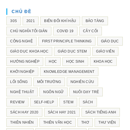
CHỦ ĐỀ
30S
2021
BIẾN ĐỔI KHÍ HẬU
BẢO TÀNG
CHỦ NGHĨA TỐI GIẢN
COVID 19
CÂY CỐI
CÔNG NGHỆ
FIRST PRINCIPLE THINKING
GIÁO DỤC
GIÁO DỤC KHOA HỌC
GIÁO DỤC STEM
GIÁO VIÊN
HƯỚNG NGHIỆP
HỌC
HỌC SINH
KHOA HỌC
KHỞI NGHIỆP
KNOWLEDGE MANAGEMENT
LỐI SỐNG
MÔI TRƯỜNG
NGHIÊN CỨU
NGHỆ THUẬT
NGÔN NGỮ
NUÔI DẠY TRẺ
REVIEW
SELF-HELP
STEM
SÁCH
SÁCH HAY 2020
SÁCH HAY 2021
SÁCH TIẾNG ANH
THIÊN NHIÊN
THIÊN VĂN HỌC
THƠ
THƯ VIỆN