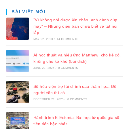
BÀI VIẾT MỚI
“Vì không nói được Xin chào, anh đành cúp
máy” – Những điều bạn chưa biết về tật nói
lắp
MAY 22, 2023
/
14 COMMENTS
AI học thuật và hiệu ứng Matthew: cho kẻ có,
không cho kẻ khó (bài dịch)
JUNE 22, 2026
/
0 COMMENTS
Số hóa viện trợ tài chính sau thảm họa: Để
người cần thì có
DECEMBER 21, 2025
/
0 COMMENTS
Hành trình E-Estonia: Bài học từ quốc gia số
tiên tiến bậc nhất