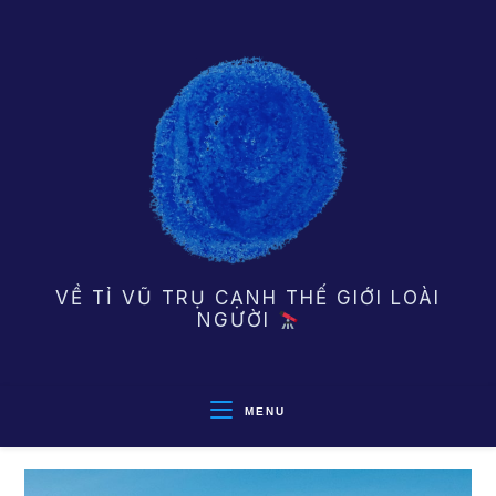
Skip
to
content
VỀ TỈ VŨ TRỤ CẠNH THẾ GIỚI LOÀI
NGƯỜI
MENU