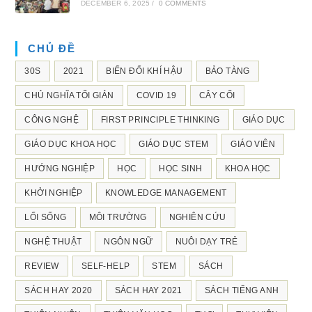
DECEMBER 6, 2025
/
0 COMMENTS
CHỦ ĐỀ
30S
2021
BIẾN ĐỔI KHÍ HẬU
BẢO TÀNG
CHỦ NGHĨA TỐI GIẢN
COVID 19
CÂY CỐI
CÔNG NGHỆ
FIRST PRINCIPLE THINKING
GIÁO DỤC
GIÁO DỤC KHOA HỌC
GIÁO DỤC STEM
GIÁO VIÊN
HƯỚNG NGHIỆP
HỌC
HỌC SINH
KHOA HỌC
KHỞI NGHIỆP
KNOWLEDGE MANAGEMENT
LỐI SỐNG
MÔI TRƯỜNG
NGHIÊN CỨU
NGHỆ THUẬT
NGÔN NGỮ
NUÔI DẠY TRẺ
REVIEW
SELF-HELP
STEM
SÁCH
SÁCH HAY 2020
SÁCH HAY 2021
SÁCH TIẾNG ANH