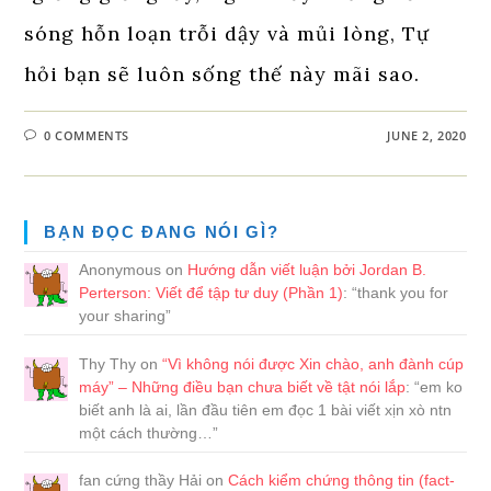
sóng hỗn loạn trỗi dậy và mủi lòng, Tự
hỏi bạn sẽ luôn sống thế này mãi sao.
0 COMMENTS
JUNE 2, 2020
BẠN ĐỌC ĐANG NÓI GÌ?
Anonymous
on
Hướng dẫn viết luận bởi Jordan B.
Perterson: Viết để tập tư duy (Phần 1)
: “
thank you for
your sharing
”
Thy Thy
on
“Vì không nói được Xin chào, anh đành cúp
máy” – Những điều bạn chưa biết về tật nói lắp
: “
em ko
biết anh là ai, lần đầu tiên em đọc 1 bài viết xịn xò ntn
một cách thường…
”
fan cứng thầy Hải
on
Cách kiểm chứng thông tin (fact-