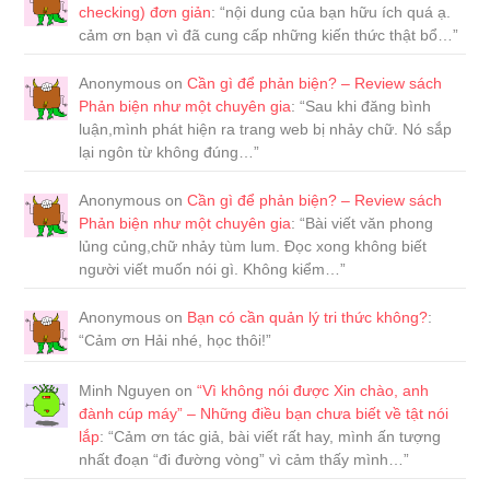
checking) đơn giản
: “
nội dung của bạn hữu ích quá ạ.
cảm ơn bạn vì đã cung cấp những kiến thức thật bổ…
”
Anonymous
on
Cần gì để phản biện? – Review sách
Phản biện như một chuyên gia
: “
Sau khi đăng bình
luận,mình phát hiện ra trang web bị nhảy chữ. Nó sắp
lại ngôn từ không đúng…
”
Anonymous
on
Cần gì để phản biện? – Review sách
Phản biện như một chuyên gia
: “
Bài viết văn phong
lủng củng,chữ nhảy tùm lum. Đọc xong không biết
người viết muốn nói gì. Không kiểm…
”
Anonymous
on
Bạn có cần quản lý tri thức không?
:
“
Cảm ơn Hải nhé, học thôi!
”
Minh Nguyen
on
“Vì không nói được Xin chào, anh
đành cúp máy” – Những điều bạn chưa biết về tật nói
lắp
: “
Cảm ơn tác giả, bài viết rất hay, mình ấn tượng
nhất đoạn “đi đường vòng” vì cảm thấy mình…
”