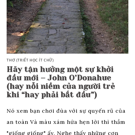
THƠ (TRIẾT HỌC ÍT CHỮ)
Hãy tận hưởng một sự khởi
đầu mới – John O’Donahue
(hay nỗi niềm của người trẻ
khi “hay phải bắt đầu”)
Nó xem bạn chơi đùa với sự quyến rũ của
an toàn Và màu xám hứa hẹn lời thì thầm
"giống giống" ấy, Nghe thấy những cơn