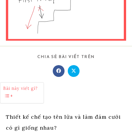
SHARE
CHIA SẺ BÀI VIẾT TRÊN
THIS
CONTENT
Opens
Opens
in
in
a
a
new
new
Bài này viết gì?
window
window
Thiết kế chế tạo tên lửa và làm đám cưới
có gì giống nhau?