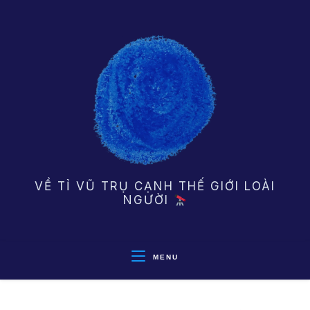
Skip
to
content
VỀ TỈ VŨ TRỤ CẠNH THẾ GIỚI LOÀI
NGƯỜI
MENU