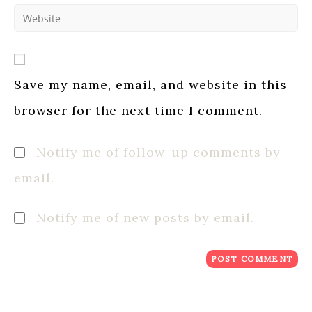
to
Enter
address
comment
your
to
website
comment
URL
(optional)
Save my name, email, and website in this
browser for the next time I comment.
Notify me of follow-up comments by
email.
Notify me of new posts by email.