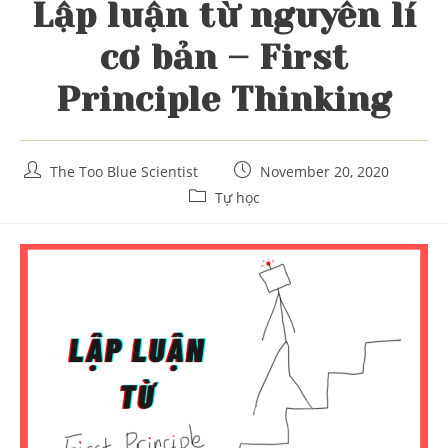
Lập luận từ nguyên lí
cơ bản – First
Principle Thinking
Post
Post
The Too Blue Scientist
November 20, 2020
author:
published:
Post
Tự học
category: