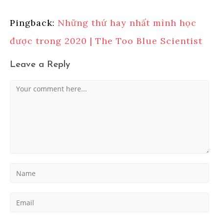
Pingback:
Những thứ hay nhất mình học
được trong 2020 | The Too Blue Scientist
Leave a Reply
Comment
Enter
your
name
Enter
or
your
username
email