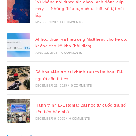
“Vì không nói được Xin chào, anh đành cúp
máy” – Những điều bạn chưa biết về tật nói
lắp
MAY 22, 2023
/
14 COMMENTS
AI học thuật và hiệu ứng Matthew: cho kẻ có,
không cho kẻ khó (bài dịch)
JUNE 22, 2026
/
0 COMMENTS
Số hóa viện trợ tài chính sau thảm họa: Để
người cần thì có
DECEMBER 21, 2025
/
0 COMMENTS
Hành trình E-Estonia: Bài học từ quốc gia số
tiên tiến bậc nhất
DECEMBER 6, 2025
/
0 COMMENTS