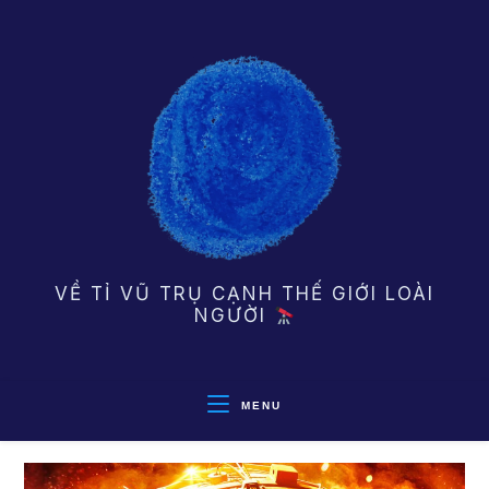
Skip
to
content
VỀ TỈ VŨ TRỤ CẠNH THẾ GIỚI LOÀI
NGƯỜI
MENU