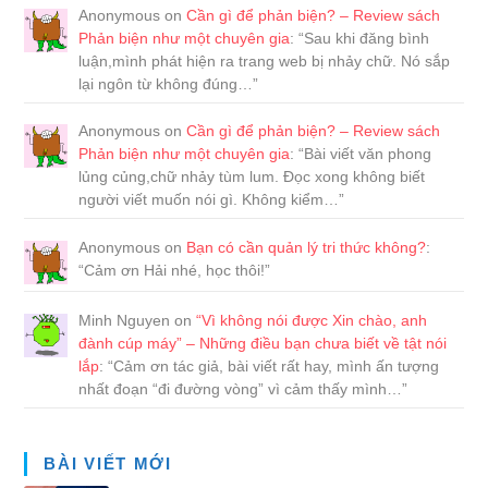
Anonymous
on
Cần gì để phản biện? – Review sách
Phản biện như một chuyên gia
: “
Sau khi đăng bình
luận,mình phát hiện ra trang web bị nhảy chữ. Nó sắp
lại ngôn từ không đúng…
”
Anonymous
on
Cần gì để phản biện? – Review sách
Phản biện như một chuyên gia
: “
Bài viết văn phong
lủng củng,chữ nhảy tùm lum. Đọc xong không biết
người viết muốn nói gì. Không kiểm…
”
Anonymous
on
Bạn có cần quản lý tri thức không?
:
“
Cảm ơn Hải nhé, học thôi!
”
Minh Nguyen
on
“Vì không nói được Xin chào, anh
đành cúp máy” – Những điều bạn chưa biết về tật nói
lắp
: “
Cảm ơn tác giả, bài viết rất hay, mình ấn tượng
nhất đoạn “đi đường vòng” vì cảm thấy mình…
”
BÀI VIẾT MỚI