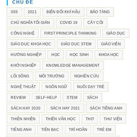
CHỦ ĐỀ
30S
2021
BIẾN ĐỔI KHÍ HẬU
BẢO TÀNG
CHỦ NGHĨA TỐI GIẢN
COVID 19
CÂY CỐI
CÔNG NGHỆ
FIRST PRINCIPLE THINKING
GIÁO DỤC
GIÁO DỤC KHOA HỌC
GIÁO DỤC STEM
GIÁO VIÊN
HƯỚNG NGHIỆP
HỌC
HỌC SINH
KHOA HỌC
KHỞI NGHIỆP
KNOWLEDGE MANAGEMENT
LỐI SỐNG
MÔI TRƯỜNG
NGHIÊN CỨU
NGHỆ THUẬT
NGÔN NGỮ
NUÔI DẠY TRẺ
REVIEW
SELF-HELP
STEM
SÁCH
SÁCH HAY 2020
SÁCH HAY 2021
SÁCH TIẾNG ANH
THIÊN NHIÊN
THIÊN VĂN HỌC
THƠ
THƯ VIỆN
TIẾNG ANH
TIỀN BẠC
TRÌ HOÃN
TRẺ EM