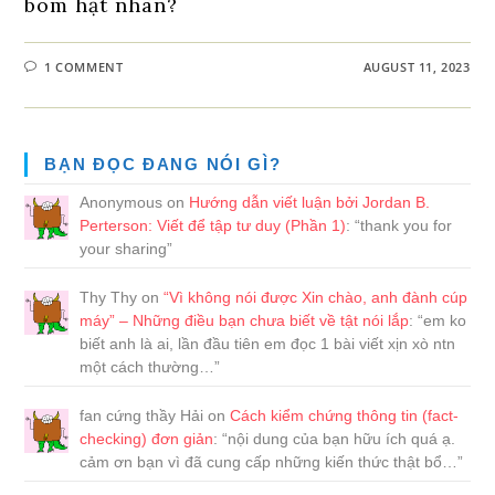
bom hạt nhân?
1 COMMENT
AUGUST 11, 2023
BẠN ĐỌC ĐANG NÓI GÌ?
Anonymous
on
Hướng dẫn viết luận bởi Jordan B.
Perterson: Viết để tập tư duy (Phần 1)
: “
thank you for
your sharing
”
Thy Thy
on
“Vì không nói được Xin chào, anh đành cúp
máy” – Những điều bạn chưa biết về tật nói lắp
: “
em ko
biết anh là ai, lần đầu tiên em đọc 1 bài viết xịn xò ntn
một cách thường…
”
fan cứng thầy Hải
on
Cách kiểm chứng thông tin (fact-
checking) đơn giản
: “
nội dung của bạn hữu ích quá ạ.
cảm ơn bạn vì đã cung cấp những kiến thức thật bổ…
”