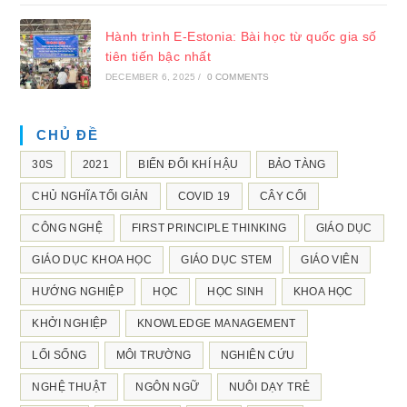
Hành trình E-Estonia: Bài học từ quốc gia số
tiên tiến bậc nhất
DECEMBER 6, 2025
/
0 COMMENTS
CHỦ ĐỀ
30S
2021
BIẾN ĐỔI KHÍ HẬU
BẢO TÀNG
CHỦ NGHĨA TỐI GIẢN
COVID 19
CÂY CỐI
CÔNG NGHỆ
FIRST PRINCIPLE THINKING
GIÁO DỤC
GIÁO DỤC KHOA HỌC
GIÁO DỤC STEM
GIÁO VIÊN
HƯỚNG NGHIỆP
HỌC
HỌC SINH
KHOA HỌC
KHỞI NGHIỆP
KNOWLEDGE MANAGEMENT
LỐI SỐNG
MÔI TRƯỜNG
NGHIÊN CỨU
NGHỆ THUẬT
NGÔN NGỮ
NUÔI DẠY TRẺ