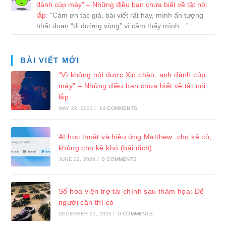
đành cúp máy” – Những điều bạn chưa biết về tật nói
lắp
: “
Cảm ơn tác giả, bài viết rất hay, mình ấn tượng
nhất đoạn “đi đường vòng” vì cảm thấy mình…
”
BÀI VIẾT MỚI
“Vì không nói được Xin chào, anh đành cúp
máy” – Những điều bạn chưa biết về tật nói
lắp
MAY 22, 2023
/
14 COMMENTS
AI học thuật và hiệu ứng Matthew: cho kẻ có,
không cho kẻ khó (bài dịch)
JUNE 22, 2026
/
0 COMMENTS
Số hóa viện trợ tài chính sau thảm họa: Để
người cần thì có
DECEMBER 21, 2025
/
0 COMMENTS