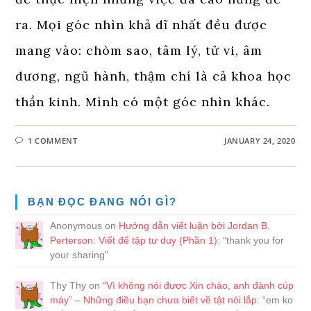
ra. Mọi góc nhìn khả dĩ nhất đều được
mang vào: chòm sao, tâm lý, tử vi, âm
dương, ngũ hành, thậm chí là cả khoa học
thần kinh. Mình có một góc nhìn khác.
1 COMMENT
JANUARY 24, 2020
BẠN ĐỌC ĐANG NÓI GÌ?
Anonymous
on
Hướng dẫn viết luận bởi Jordan B.
Perterson: Viết để tập tư duy (Phần 1)
: “
thank you for
your sharing
”
Thy Thy
on
“Vì không nói được Xin chào, anh đành cúp
máy” – Những điều bạn chưa biết về tật nói lắp
: “
em ko