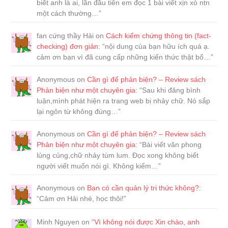
biết anh là ai, lần đầu tiên em đọc 1 bài viết xịn xò ntn
một cách thường…
”
fan cứng thầy Hải
on
Cách kiểm chứng thông tin (fact-
checking) đơn giản
: “
nội dung của bạn hữu ích quá ạ.
cảm ơn bạn vì đã cung cấp những kiến thức thật bổ…
”
Anonymous
on
Cần gì để phản biện? – Review sách
Phản biện như một chuyên gia
: “
Sau khi đăng bình
luận,mình phát hiện ra trang web bị nhảy chữ. Nó sắp
lại ngôn từ không đúng…
”
Anonymous
on
Cần gì để phản biện? – Review sách
Phản biện như một chuyên gia
: “
Bài viết văn phong
lủng củng,chữ nhảy tùm lum. Đọc xong không biết
người viết muốn nói gì. Không kiểm…
”
Anonymous
on
Bạn có cần quản lý tri thức không?
:
“
Cảm ơn Hải nhé, học thôi!
”
Minh Nguyen
on
“Vì không nói được Xin chào, anh