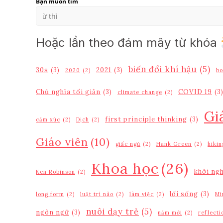
Bạn muốn tìm
Hoặc lần theo đám mây từ khóa
biến đổi khí hậu
(5)
30s
(3)
2021
(3)
2020
(2)
bo
Chủ nghĩa tối giản
(3)
COVID 19
(3
climate change
(2)
Gi
first principle thinking
(3)
cảm xúc
(2)
Dịch
(2)
Giáo viên
(10)
giấc ngủ
(2)
Hank Green
(2)
hikin
Khoa học
(26)
khởi ng
Ken Robinson
(2)
lối sống
(3)
long form
(2)
luật trí não
(2)
làm việc
(2)
Mi
nuôi dạy trẻ
(5)
ngôn ngữ
(3)
năm mới
(2)
reflecti