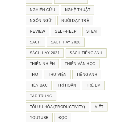
NGHIÊN CỨU
NGHỆ THUẬT
NGÔN NGỮ
NUÔI DẠY TRẺ
REVIEW
SELF-HELP
STEM
SÁCH
SÁCH HAY 2020
SÁCH HAY 2021
SÁCH TIẾNG ANH
THIÊN NHIÊN
THIÊN VĂN HỌC
THƠ
THƯ VIỆN
TIẾNG ANH
TIỀN BẠC
TRÌ HOÃN
TRẺ EM
TẬP TRUNG
TỐI ƯU HÓA (PRODUCTIVITY)
VIẾT
YOUTUBE
ĐỌC