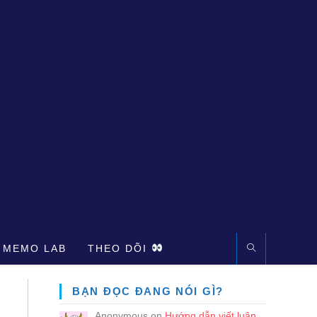
 MEMO LAB
THEO DÕI
BẠN ĐỌC ĐANG NÓI GÌ?
Anonymous
on
Hướng dẫn viết luận