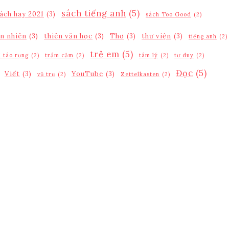
sách tiếng anh
(5)
ách hay 2021
(3)
sách Too Good
(2)
ên nhiên
(3)
thiên văn học
(3)
Thơ
(3)
thư viện
(3)
tiếng anh
(2)
trẻ em
(5)
 táo rụng
(2)
trầm cảm
(2)
tâm lý
(2)
tư duy
(2)
Đọc
(5)
Viết
(3)
YouTube
(3)
vũ trụ
(2)
Zettelkasten
(2)