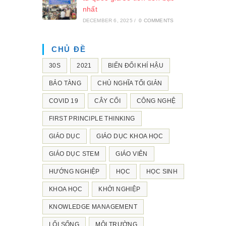
nhất
DECEMBER 6, 2025
/
0 COMMENTS
CHỦ ĐỀ
30S
2021
BIẾN ĐỔI KHÍ HẬU
BẢO TÀNG
CHỦ NGHĨA TỐI GIẢN
COVID 19
CÂY CỐI
CÔNG NGHỆ
FIRST PRINCIPLE THINKING
GIÁO DỤC
GIÁO DỤC KHOA HỌC
GIÁO DỤC STEM
GIÁO VIÊN
HƯỚNG NGHIỆP
HỌC
HỌC SINH
KHOA HỌC
KHỞI NGHIỆP
KNOWLEDGE MANAGEMENT
LỐI SỐNG
MÔI TRƯỜNG