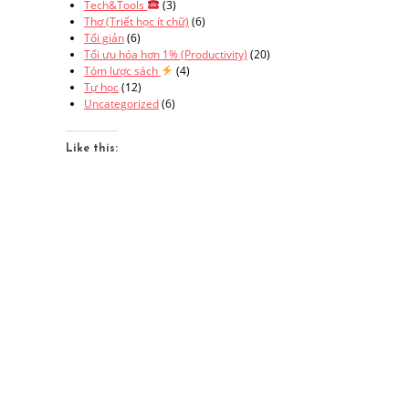
Tech&Tools
(3)
Thơ (Triết học ít chữ)
(6)
Tối giản
(6)
Tối ưu hóa hơn 1% (Productivity)
(20)
Tóm lược sách
(4)
Tự học
(12)
Uncategorized
(6)
Like this: