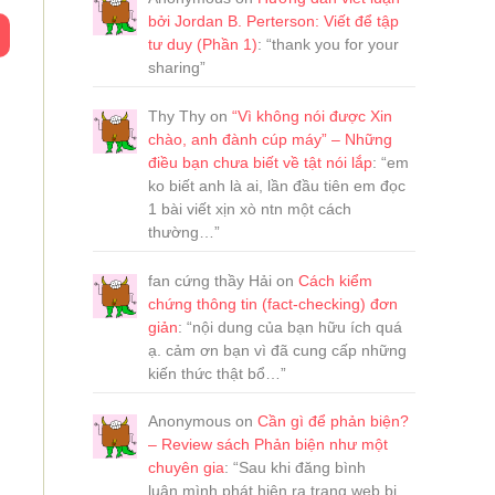
bởi Jordan B. Perterson: Viết để tập
M
tư duy (Phần 1)
: “
thank you for your
sharing
”
Thy Thy
on
“Vì không nói được Xin
chào, anh đành cúp máy” – Những
điều bạn chưa biết về tật nói lắp
: “
em
ko biết anh là ai, lần đầu tiên em đọc
1 bài viết xịn xò ntn một cách
thường…
”
fan cứng thầy Hải
on
Cách kiểm
chứng thông tin (fact-checking) đơn
giản
: “
nội dung của bạn hữu ích quá
ạ. cảm ơn bạn vì đã cung cấp những
kiến thức thật bổ…
”
Anonymous
on
Cần gì để phản biện?
– Review sách Phản biện như một
chuyên gia
: “
Sau khi đăng bình
luận,mình phát hiện ra trang web bị