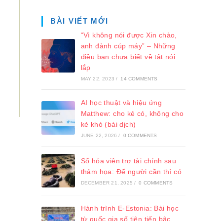
BÀI VIẾT MỚI
“Vì không nói được Xin chào,
anh đành cúp máy” – Những
điều bạn chưa biết về tật nói
lắp
MAY 22, 2023
/
14 COMMENTS
AI học thuật và hiệu ứng
Matthew: cho kẻ có, không cho
kẻ khó (bài dịch)
JUNE 22, 2026
/
0 COMMENTS
Số hóa viện trợ tài chính sau
thảm họa: Để người cần thì có
DECEMBER 21, 2025
/
0 COMMENTS
Hành trình E-Estonia: Bài học
từ quốc gia số tiên tiến bậc