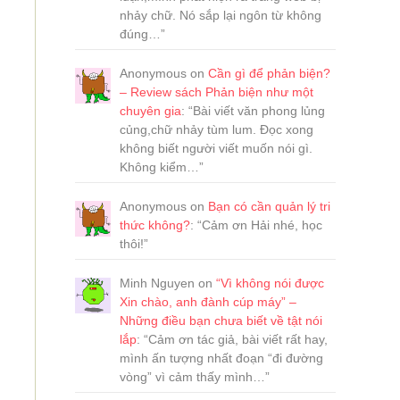
nhảy chữ. Nó sắp lại ngôn từ không
đúng…
”
Anonymous
on
Cần gì để phản biện?
– Review sách Phản biện như một
chuyên gia
: “
Bài viết văn phong lủng
củng,chữ nhảy tùm lum. Đọc xong
không biết người viết muốn nói gì.
Không kiểm…
”
Anonymous
on
Bạn có cần quản lý tri
thức không?
: “
Cảm ơn Hải nhé, học
thôi!
”
Minh Nguyen
on
“Vì không nói được
Xin chào, anh đành cúp máy” –
Những điều bạn chưa biết về tật nói
lắp
: “
Cảm ơn tác giả, bài viết rất hay,
mình ấn tượng nhất đoạn “đi đường
vòng” vì cảm thấy mình…
”