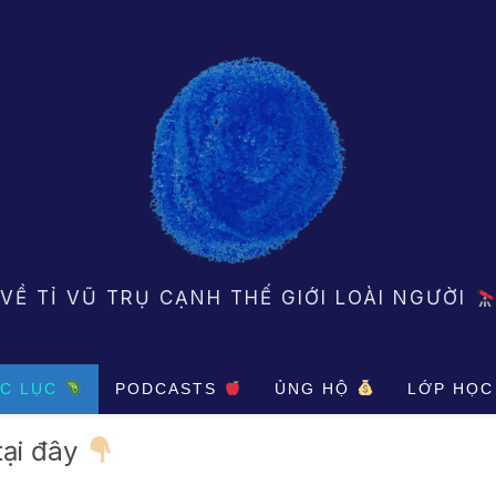
VỀ TỈ VŨ TRỤ CẠNH THẾ GIỚI LOÀI NGƯỜI
C LỤC
PODCASTS
ỦNG HỘ
LỚP HỌC
tại đây