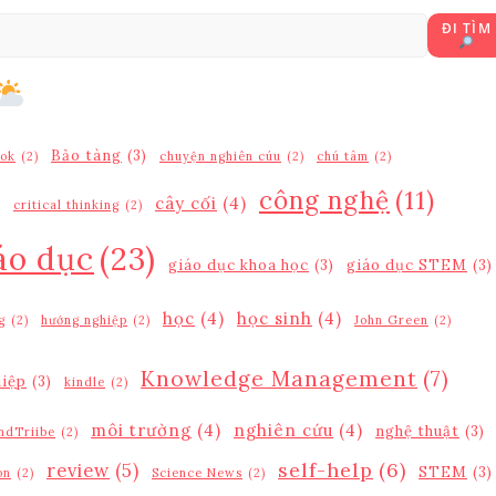
ĐI TÌ
Bảo tàng
(3)
ok
(2)
chuyện nghiên cúu
(2)
chú tâm
(2)
công nghệ
(11)
cây cối
(4)
)
critical thinking
(2)
áo dục
(23)
giáo dục khoa học
(3)
giáo dục STEM
(3)
học
(4)
học sinh
(4)
g
(2)
hướng nghiệp
(2)
John Green
(2)
Knowledge Management
(7)
hiệp
(3)
kindle
(2)
môi trường
(4)
nghiên cứu
(4)
nghệ thuật
(3)
ndTriibe
(2)
self-help
(6)
review
(5)
STEM
(3)
on
(2)
Science News
(2)