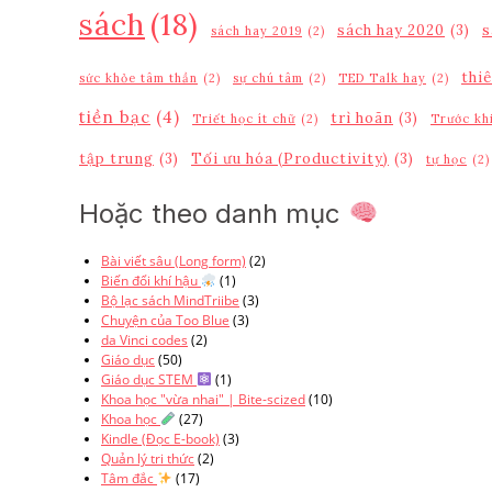
sách
(18)
sách hay 2020
(3)
s
sách hay 2019
(2)
thi
sức khỏe tâm thần
(2)
sự chú tâm
(2)
TED Talk hay
(2)
tiền bạc
(4)
trì hoãn
(3)
Triết học ít chữ
(2)
Trước khi
tập trung
(3)
Tối ưu hóa (Productivity)
(3)
tự học
(2)
Hoặc theo danh mục
Bài viết sâu (Long form)
(2)
Biến đổi khí hậu
(1)
Bộ lạc sách MindTriibe
(3)
Chuyện của Too Blue
(3)
da Vinci codes
(2)
Giáo dục
(50)
Giáo dục STEM
(1)
Khoa học "vừa nhai" | Bite-scized
(10)
Khoa học
(27)
Kindle (Đọc E-book)
(3)
Quản lý tri thức
(2)
Tâm đắc
(17)